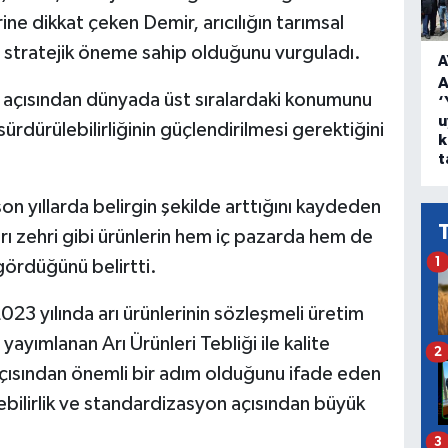
ine dikkat çeken Demir, arıcılığın tarımsal
 stratejik öneme sahip olduğunu vurguladı.
A
A
imi açısından dünyada üst sıralardaki konumunu
‘
u
rdürülebilirliğinin güçlendirilmesi gerektiğini
k
t
 son yıllarda belirgin şekilde arttığını kaydeden
arı zehri gibi ürünlerin hem iç pazarda hem de
1
gördüğünü belirtti.
23 yılında arı ürünlerinin sözleşmeli üretim
ayımlanan Arı Ürünleri Tebliği ile kalite
2
r açısından önemli bir adım olduğunu ifade eden
ebilirlik ve standardizasyon açısından büyük
3