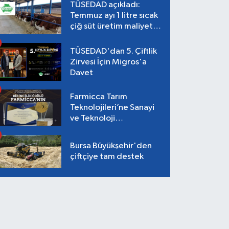
TÜSEDAD açıkladı:
Temmuz ayı 1 litre sıcak
çiğ süt üretim maliyeti
26,87 TL
TÜSEDAD'dan 5. Çiftlik
Zirvesi İçin Migros'a
Davet
Farmicca Tarım
Teknolojileri’ne Sanayi
ve Teknoloji
Bakanlığı’ndan Birincilik
Ödülü!
Bursa Büyükşehir'den
çiftçiye tam destek