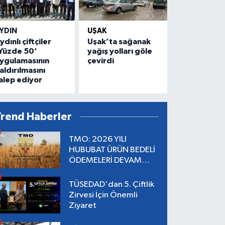
YDIN
UŞAK
ydınlı çiftçiler
Uşak’ta sağanak
Yüzde 50’
yağış yolları göle
ygulamasının
çevirdi
aldırılmasını
alep ediyor
Trend Haberler
TMO: 2026 YILI
HUBUBAT ÜRÜN BEDELİ
ÖDEMELERİ DEVAM
EDİYOR
TÜSEDAD'dan 5. Çiftlik
Zirvesi İçin Önemli
Ziyaret