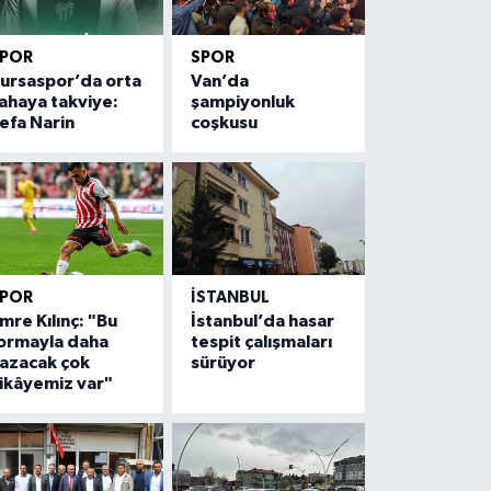
SPOR
SPOR
ursaspor’da orta
Van’da
ahaya takviye:
şampiyonluk
efa Narin
coşkusu
SPOR
İSTANBUL
mre Kılınç: "Bu
İstanbul’da hasar
ormayla daha
tespit çalışmaları
azacak çok
sürüyor
ikâyemiz var"