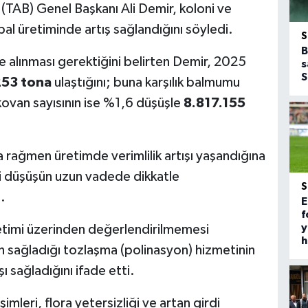
ği (TAB) Genel Başkanı Ali Demir, koloni ve
al üretiminde artış sağlandığını söyledi.
B
ele alınması gerektiğini belirten Demir, 2025
s
S
253 tona
ulaştığını; buna karşılık balmumu
kovan sayısının ise %1,6 düşüşle
8.817.155
.
 rağmen üretimde verimlilik artışı yaşandığına
ki düşüşün uzun vadede dikkatle
.
E
f
y
 üretimi üzerinden değerlendirilmemesi
h
nın sağladığı tozlaşma (polinasyon) hizmetinin
 sağladığını ifade etti.
şimleri, flora yetersizliği ve artan girdi