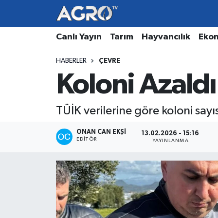
Hava Durumu
Canlı Yayın
Tarım
Hayvancılık
Eko
HABERLER
ÇEVRE
Trafik Durumu
Koloni Azaldı
Süper Lig Puan Durumu ve Fikstür
TÜİK verilerine göre koloni sayıs
Tüm Manşetler
ONAN CAN EKŞI
13.02.2026 - 15:16
Son Dakika Haberleri
EDITÖR
YAYINLANMA
Haber Arşivi