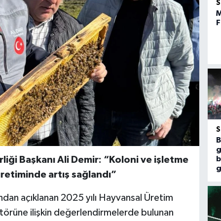
M
F
B
g
rliği Başkanı Ali Demir: “
Koloni ve işletme
b
g
retiminde artış sağlandı”
ından açıklanan 2025 yılı Hayvansal Üretim
ektörüne ilişkin değerlendirmelerde bulunan