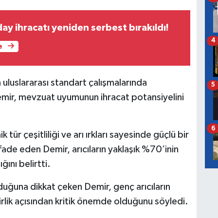
y ihracatı yeniden serbest bırakıldı!
4
e
in uluslararası standart çalışmalarında
5
 Demir, mevzuat uyumunun ihracat potansiyelini
6
tür çeşitliliği ve arı ırkları sayesinde güçlü bir
ade eden Demir, arıcıların yaklaşık %70’inin
ğını belirtti.
uğuna dikkat çeken Demir, genç arıcıların
irlik açısından kritik önemde olduğunu söyledi.