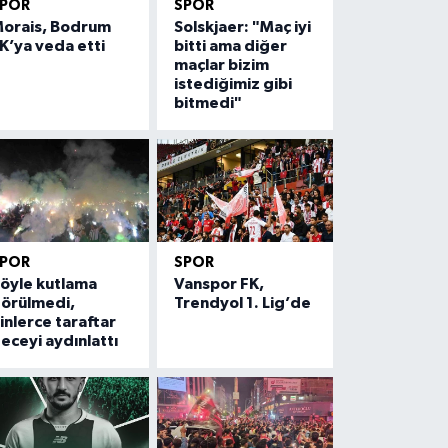
SPOR
SPOR
orais, Bodrum
Solskjaer: "Maç iyi
K’ya veda etti
bitti ama diğer
maçlar bizim
istediğimiz gibi
bitmedi"
SPOR
SPOR
öyle kutlama
Vanspor FK,
örülmedi,
Trendyol 1. Lig’de
inlerce taraftar
eceyi aydınlattı