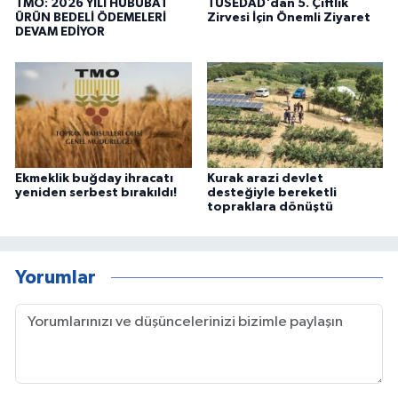
TMO: 2026 YILI HUBUBAT
TÜSEDAD'dan 5. Çiftlik
ÜRÜN BEDELİ ÖDEMELERİ
Zirvesi İçin Önemli Ziyaret
DEVAM EDİYOR
Ekmeklik buğday ihracatı
Kurak arazi devlet
yeniden serbest bırakıldı!
desteğiyle bereketli
topraklara dönüştü
Yorumlar