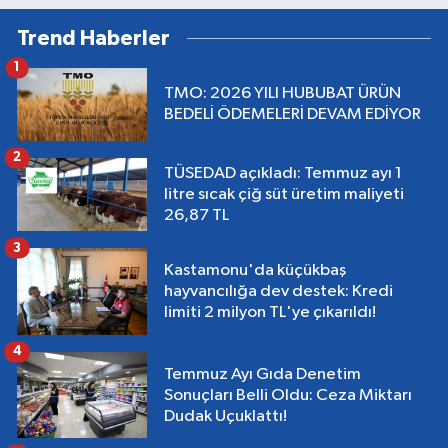
Trend Haberler
1
TMO: 2026 YILI HUBUBAT ÜRÜN
BEDELİ ÖDEMELERİ DEVAM EDİYOR
2
TÜSEDAD açıkladı: Temmuz ayı 1
litre sıcak çiğ süt üretim maliyeti
26,87 TL
3
Kastamonu'da küçükbaş
hayvancılığa dev destek: Kredi
limiti 2 milyon TL'ye çıkarıldı!
4
Temmuz Ayı Gıda Denetim
Sonuçları Belli Oldu: Ceza Miktarı
Dudak Uçuklattı!