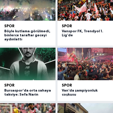
SPOR
SPOR
Böyle kutlama görülmedi,
Vanspor FK, Trendyol 1.
binlerce taraftar geceyi
Lig’de
aydınlattı
SPOR
SPOR
Bursaspor’da orta sahaya
Van’da şampiyonluk
takviye: Sefa Narin
coşkusu