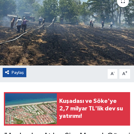
Paylaş
-
+
A
A
Kuşadası ve Söke'ye
2,7 milyar TL'lik dev su
yatırımı!