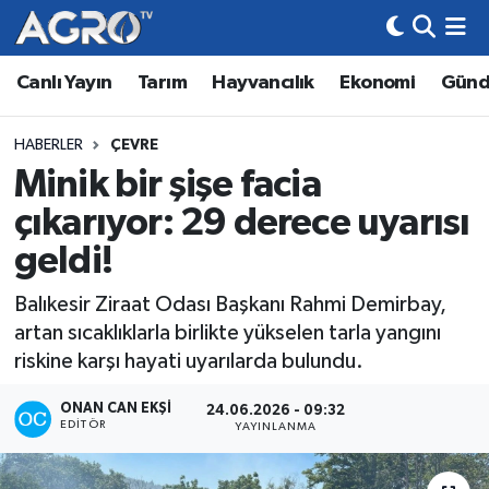
Canlı Yayın
Tarım
Hayvancılık
Ekonomi
Gün
Hava Durumu
Trafik Durumu
HABERLER
ÇEVRE
Minik bir şişe facia
Süper Lig Puan Durumu ve Fikstür
çıkarıyor: 29 derece uyarısı
Tüm Manşetler
geldi!
Balıkesir Ziraat Odası Başkanı Rahmi Demirbay,
Son Dakika Haberleri
artan sıcaklıklarla birlikte yükselen tarla yangını
riskine karşı hayati uyarılarda bulundu.
Haber Arşivi
ONAN CAN EKŞI
24.06.2026 - 09:32
EDITÖR
YAYINLANMA