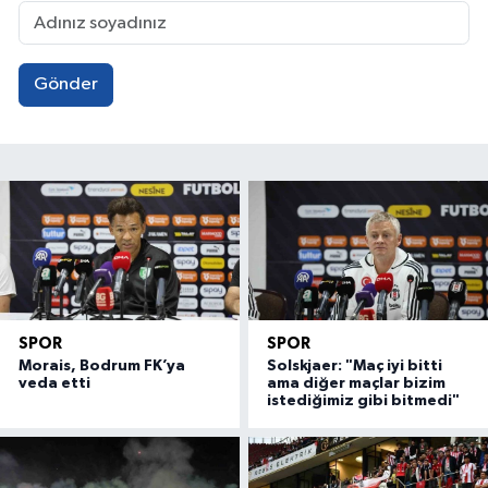
Gönder
SPOR
SPOR
Morais, Bodrum FK’ya
Solskjaer: "Maç iyi bitti
veda etti
ama diğer maçlar bizim
istediğimiz gibi bitmedi"