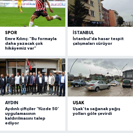
SPOR
İSTANBUL
Emre Kılınç: "Bu formayla
İstanbul’da hasar tespit
daha yazacak çok
çalışmaları sürüyor
hikâyemiz var"
AYDIN
UŞAK
Aydınlı çiftçiler ‘Yüzde 50’
Uşak’ta sağanak yağış
uygulamasının
yolları göle çevirdi
kaldırılmasını talep
ediyor