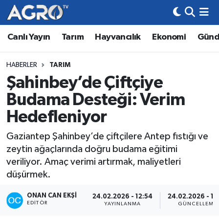
Canlı Yayın
Tarım
Hayvancılık
Ekonomi
Gün
Hava Durumu
Trafik Durumu
HABERLER
TARIM
Şahinbey’de Çiftçiye
Süper Lig Puan Durumu ve Fikstür
Budama Desteği: Verim
Tüm Manşetler
Hedefleniyor
Gaziantep Şahinbey’de çiftçilere Antep fıstığı ve
Son Dakika Haberleri
zeytin ağaçlarında doğru budama eğitimi
veriliyor. Amaç verimi artırmak, maliyetleri
Haber Arşivi
düşürmek.
ONAN CAN EKŞI
24.02.2026 - 12:54
24.02.2026 - 12
EDITÖR
YAYINLANMA
GÜNCELLEME