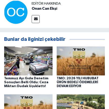
EDITÖR HAKKINDA
Onan Can Ekşi
Bunlar da ilginizi çekebilir
Temmuz Ayı Gıda Denetim
TMO: 2026 YILI HUBUBAT
Sonuçları Belli Oldu: Ceza
ÜRÜN BEDELİ ÖDEMELERİ
Miktarı Dudak Uçuklattı!
DEVAM EDİYOR