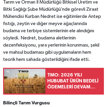
Tarım ve Orman İl Müdürlüğü Bitkisel Üretim ve
Bitki Sağlığı Şube Müdürlüğü’nde görevli Ziraat
Mühendisi Kurban Nedret ise eğitimlerde Antep
fıstığı, zeytin ve diğer meyve ağaçlarında
budama ve terbiye sistemlerinin ele alındığını
söyledi. Nedret, budama aletlerinin
dezenfeksiyonu, yara yerlerinin korunması, şekil
ve mahsul budaması gibi uygulamaların hem
teorik hem sahada gösterildiğini ifade etti.
TMO: 2026 YILI
HUBUBAT ÜRÜN BEDELİ
ÖDEMELERİ DEVAM
EDİYOR
Bilinçli Tarım Vurgusu