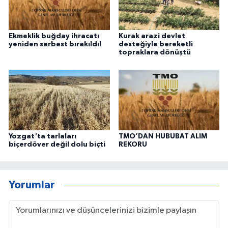
Ekmeklik buğday ihracatı
Kurak arazi devlet
yeniden serbest bırakıldı!
desteğiyle bereketli
topraklara dönüştü
Yozgat'ta tarlaları
TMO’DAN HUBUBAT ALIM
biçerdöver değil dolu biçti
REKORU
Yorumlar