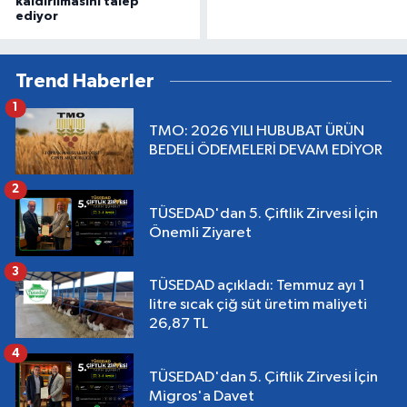
kaldırılmasını talep
ediyor
Trend Haberler
1
TMO: 2026 YILI HUBUBAT ÜRÜN
BEDELİ ÖDEMELERİ DEVAM EDİYOR
2
TÜSEDAD'dan 5. Çiftlik Zirvesi İçin
Önemli Ziyaret
3
TÜSEDAD açıkladı: Temmuz ayı 1
litre sıcak çiğ süt üretim maliyeti
26,87 TL
4
TÜSEDAD'dan 5. Çiftlik Zirvesi İçin
Migros'a Davet