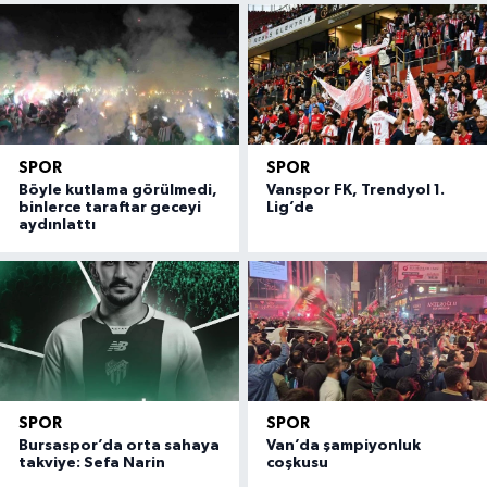
SPOR
SPOR
Böyle kutlama görülmedi,
Vanspor FK, Trendyol 1.
binlerce taraftar geceyi
Lig’de
aydınlattı
SPOR
SPOR
Bursaspor’da orta sahaya
Van’da şampiyonluk
takviye: Sefa Narin
coşkusu