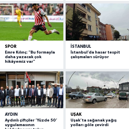
SPOR
İSTANBUL
Emre Kılınç: "Bu formayla
İstanbul’da hasar tespit
daha yazacak çok
çalışmaları sürüyor
hikâyemiz var"
AYDIN
UŞAK
Aydınlı çiftçiler ‘Yüzde 50’
Uşak’ta sağanak yağış
uygulamasının
yolları göle çevirdi