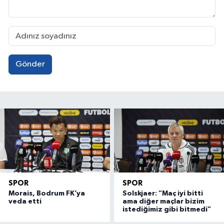
Gönder
SPOR
SPOR
Morais, Bodrum FK’ya
Solskjaer: "Maç iyi bitti
veda etti
ama diğer maçlar bizim
istediğimiz gibi bitmedi"