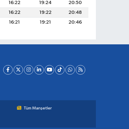
16:22
19:24
20:50
16:22
19:22
20:48
16:21
19:21
20:46
Tüm Manşetler