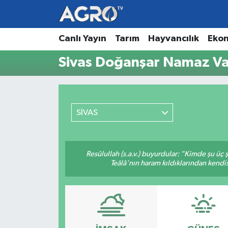
Hava Durumu
Canlı Yayın
Tarım
Hayvancılık
Eko
Sivas Doğanşar Namaz Vak
Trafik Durumu
Süper Lig Puan Durumu ve Fikstür
SİVAS
Tüm Manşetler
Son Dakika Haberleri
Resûlullah (s.a.v.) buyurdular: "Kimde şu üç
Teâlâ'nın haram kıldıklarından kendis
Haber Arşivi