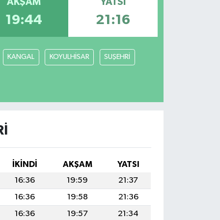
AKŞAM
YATSI
19:44
21:16
KANGAL
KOYULHİSAR
SUŞEHRİ
I
İKINDI
AKŞAM
YATSI
16:36
19:59
21:37
16:36
19:58
21:36
16:36
19:57
21:34