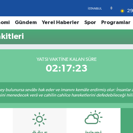
2
nomi
Gündem
Yerel Haberler
Spor
Programlar
itleri
YATSI VAKTINE KALAN SÜRE
02:17:23
 şey bulunursa sevâbı hak eder ve imanını kemâle erdirmiş olur: İnsanlar 
ini menedecek verâ ve cahilin cahilce hareketlerini defedebileceği hili