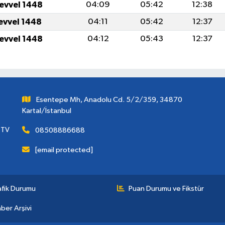
levvel 1448
04:09
05:42
12:38
levvel 1448
04:11
05:42
12:37
levvel 1448
04:12
05:43
12:37
Esentepe Mh, Anadolu Cd. 5/2/359, 34870
Kartal/İstanbul
 TV
08508886688
[email protected]
afik Durumu
Puan Durumu ve Fikstür
ber Arşivi