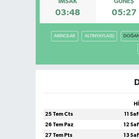
İMSAK
GÜNEŞ
03:48
05:27
AKINCILAR
ALTINYAYLA(S)
DOĞAN
D
H
25 Tem Cts
11 Sa
26 Tem Paz
12 Sa
27 Tem Pts
13 Sa