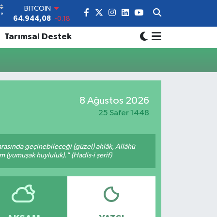
BITCOIN
°
9
64.944,08
-0.18
DOLAR
Tarımsal Destek
47,7436
0.18
EURO
55,2510
0.32
STERLİN
64,4811
0.38
GRAM ALTIN
8 Ağustos 2026
6660.55
0.03
BİST100
25 Safer 1448
13.779
-14
arasında geçinebileceği (güzel) ahlâk, Allâhü
m (yumuşak huyluluk)." (Hadis-i şerif)