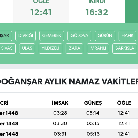
ÖĞLE
İKINDI
12:41
16:32
ŞAR
DİVRİĞİ
GEMEREK
GÖLOVA
GÜRÜN
HAFİK
SİVAS
ULAŞ
YILDIZELİ
ZARA
İMRANLI
ŞARKIŞLA
OĞANŞAR AYLIK NAMAZ VAKITLER
İCRİ
İMSAK
GÜNEŞ
ÖĞLE
fer 1448
03:28
05:14
12:41
fer 1448
03:30
05:15
12:41
fer 1448
03:31
05:16
12:41