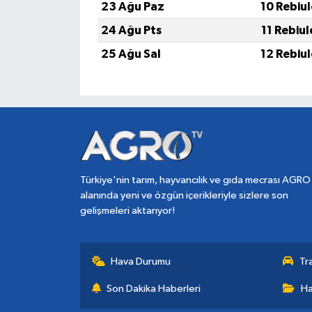
23 Ağu Paz
10 Rebiu
24 Ağu Pts
11 Rebiu
25 Ağu Sal
12 Rebiu
Türkiye'nin tarım, hayvancılık ve gıda mecrası AGRO
alanında yeni ve özgün içerikleriyle sizlere son
gelişmeleri aktarıyor!
Hava Durumu
Tr
Son Dakika Haberleri
Ha