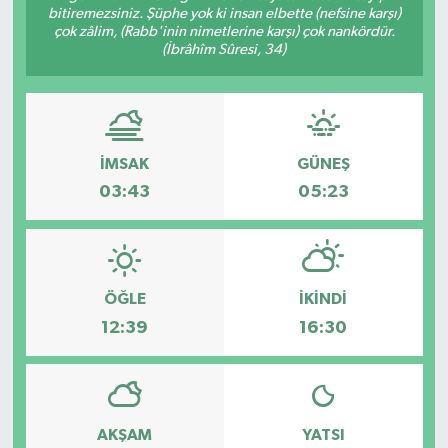
bitiremezsiniz. Şüphe yok ki insan elbette (nefsine karşı)
çok zâlim, (Rabb'inin nimetlerine karşı) çok nankördür.
(İbrâhîm Sûresi, 34)
İMSAK
GÜNEŞ
03:43
05:23
ÖĞLE
İKINDI
12:39
16:30
AKŞAM
YATSI