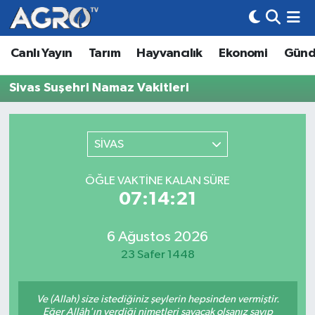
Canlı Yayın
Tarım
Hayvancılık
Ekonomi
Gün
Hava Durumu
Sivas Suşehri Namaz Vakitleri
Trafik Durumu
Süper Lig Puan Durumu ve Fikstür
SİVAS
Tüm Manşetler
ÖĞLE VAKTINE KALAN SÜRE
07:14:21
Son Dakika Haberleri
Haber Arşivi
6 Ağustos 2026
23 Safer 1448
Ve (Allah) size istediğiniz şeylerin hepsinden vermiştir.
Eğer Allâh'ın verdiği nimetleri sayacak olsanız sayıp