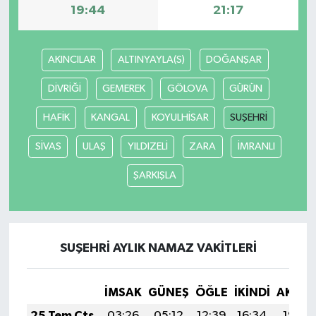
19:44
21:17
AKINCILAR
ALTINYAYLA(S)
DOĞANŞAR
DİVRİĞİ
GEMEREK
GÖLOVA
GÜRÜN
HAFİK
KANGAL
KOYULHİSAR
SUŞEHRİ
SİVAS
ULAŞ
YILDIZELİ
ZARA
İMRANLI
ŞARKIŞLA
SUŞEHRİ AYLIK NAMAZ VAKITLERI
İMSAK
GÜNEŞ
ÖĞLE
İKINDI
AKŞA
25 Tem Cts
03:26
05:12
12:39
16:34
19:56