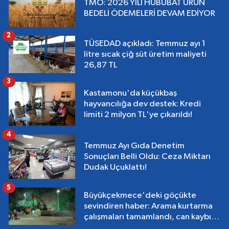
TMO: 2026 YILI HUBUBAT ÜRÜN
BEDELİ ÖDEMELERİ DEVAM EDİYOR
2
TÜSEDAD açıkladı: Temmuz ayı 1
litre sıcak çiğ süt üretim maliyeti
26,87 TL
3
Kastamonu'da küçükbaş
hayvancılığa dev destek: Kredi
limiti 2 milyon TL'ye çıkarıldı!
4
Temmuz Ayı Gıda Denetim
Sonuçları Belli Oldu: Ceza Miktarı
Dudak Uçuklattı!
5
Büyükçekmece'deki göçükte
sevindiren haber: Arama kurtarma
çalışmaları tamamlandı, can kaybı
yok!