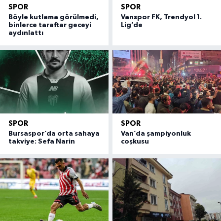
SPOR
SPOR
Böyle kutlama görülmedi,
Vanspor FK, Trendyol 1.
binlerce taraftar geceyi
Lig’de
aydınlattı
SPOR
SPOR
Bursaspor’da orta sahaya
Van’da şampiyonluk
takviye: Sefa Narin
coşkusu