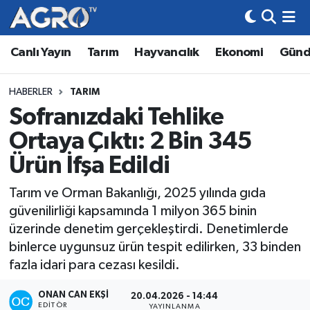
Canlı Yayın
Tarım
Hayvancılık
Ekonomi
Gün
Hava Durumu
Trafik Durumu
HABERLER
TARIM
Sofranızdaki Tehlike
Süper Lig Puan Durumu ve Fikstür
Ortaya Çıktı: 2 Bin 345
Tüm Manşetler
Ürün İfşa Edildi
Tarım ve Orman Bakanlığı, 2025 yılında gıda
Son Dakika Haberleri
güvenilirliği kapsamında 1 milyon 365 binin
üzerinde denetim gerçekleştirdi. Denetimlerde
Haber Arşivi
binlerce uygunsuz ürün tespit edilirken, 33 binden
fazla idari para cezası kesildi.
ONAN CAN EKŞI
20.04.2026 - 14:44
EDITÖR
YAYINLANMA