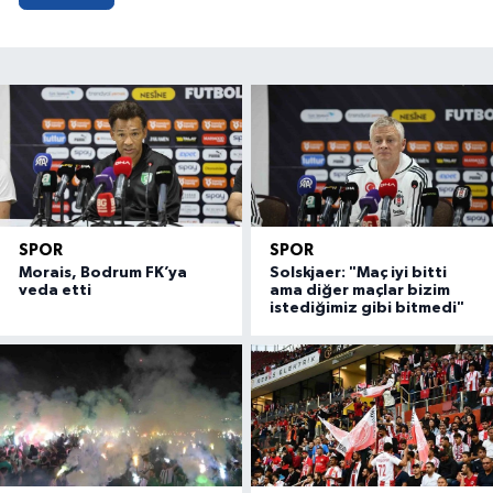
SPOR
SPOR
Morais, Bodrum FK’ya
Solskjaer: "Maç iyi bitti
veda etti
ama diğer maçlar bizim
istediğimiz gibi bitmedi"