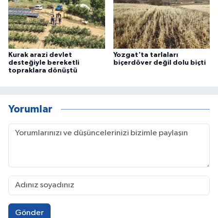
Kurak arazi devlet
Yozgat'ta tarlaları
desteğiyle bereketli
biçerdöver değil dolu biçti
topraklara dönüştü
Yorumlar
Gönder