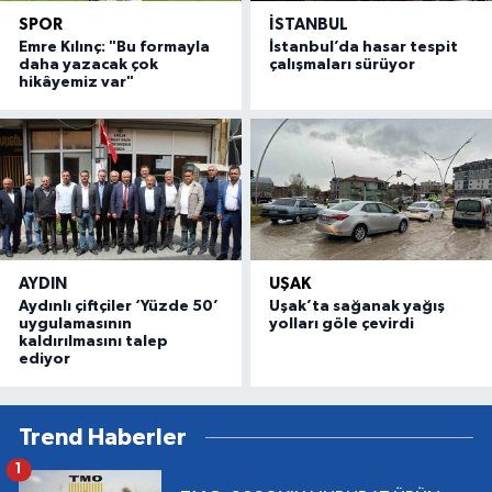
SPOR
İSTANBUL
Emre Kılınç: "Bu formayla
İstanbul’da hasar tespit
daha yazacak çok
çalışmaları sürüyor
hikâyemiz var"
AYDIN
UŞAK
Aydınlı çiftçiler ‘Yüzde 50’
Uşak’ta sağanak yağış
uygulamasının
yolları göle çevirdi
kaldırılmasını talep
ediyor
Trend Haberler
1