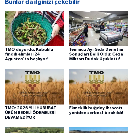
Bunlar da ilginizi çekebilir
TMO duyurdu: Kabuklu
Temmuz Ayı Gıda Denetim
fındık alımları 24
Sonuçları Belli Oldu: Ceza
Ağustos'ta başlıyor!
Miktarı Dudak Uçuklattı!
TMO: 2026 YILI HUBUBAT
Ekmeklik buğday ihracatı
ÜRÜN BEDELİ ÖDEMELERİ
yeniden serbest bırakıldı!
DEVAM EDİYOR