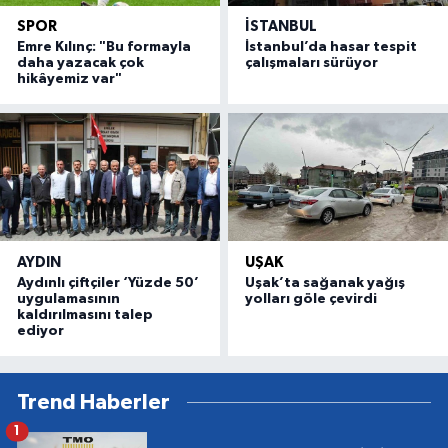
SPOR
İSTANBUL
Emre Kılınç: "Bu formayla
İstanbul’da hasar tespit
daha yazacak çok
çalışmaları sürüyor
hikâyemiz var"
AYDIN
UŞAK
Aydınlı çiftçiler ‘Yüzde 50’
Uşak’ta sağanak yağış
uygulamasının
yolları göle çevirdi
kaldırılmasını talep
ediyor
Trend Haberler
1