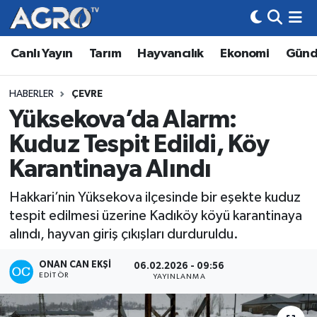
Canlı Yayın
Tarım
Hayvancılık
Ekonomi
Gün
Hava Durumu
Trafik Durumu
HABERLER
ÇEVRE
Yüksekova’da Alarm:
Süper Lig Puan Durumu ve Fikstür
Kuduz Tespit Edildi, Köy
Tüm Manşetler
Karantinaya Alındı
Hakkari’nin Yüksekova ilçesinde bir eşekte kuduz
Son Dakika Haberleri
tespit edilmesi üzerine Kadıköy köyü karantinaya
alındı, hayvan giriş çıkışları durduruldu.
Haber Arşivi
ONAN CAN EKŞI
06.02.2026 - 09:56
EDITÖR
YAYINLANMA