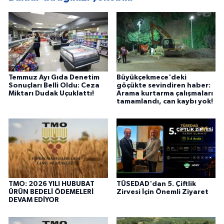
Temmuz Ayı Gıda Denetim
Büyükçekmece'deki
Sonuçları Belli Oldu: Ceza
göçükte sevindiren haber:
Miktarı Dudak Uçuklattı!
Arama kurtarma çalışmaları
tamamlandı, can kaybı yok!
TMO: 2026 YILI HUBUBAT
TÜSEDAD'dan 5. Çiftlik
ÜRÜN BEDELİ ÖDEMELERİ
Zirvesi İçin Önemli Ziyaret
DEVAM EDİYOR