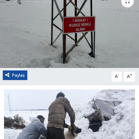
Paylaş
-
+
A
A