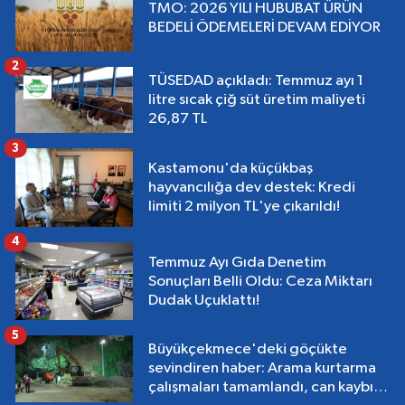
TMO: 2026 YILI HUBUBAT ÜRÜN
BEDELİ ÖDEMELERİ DEVAM EDİYOR
2
TÜSEDAD açıkladı: Temmuz ayı 1
litre sıcak çiğ süt üretim maliyeti
26,87 TL
3
Kastamonu'da küçükbaş
hayvancılığa dev destek: Kredi
limiti 2 milyon TL'ye çıkarıldı!
4
Temmuz Ayı Gıda Denetim
Sonuçları Belli Oldu: Ceza Miktarı
Dudak Uçuklattı!
5
Büyükçekmece'deki göçükte
sevindiren haber: Arama kurtarma
çalışmaları tamamlandı, can kaybı