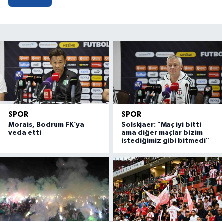
SPOR
SPOR
Morais, Bodrum FK’ya
Solskjaer: "Maç iyi bitti
veda etti
ama diğer maçlar bizim
istediğimiz gibi bitmedi"