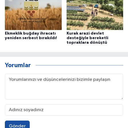
Ekmeklik buğday ihracatı
Kurak arazi devlet
yeniden serbest bırakıldı!
desteğiyle bereketli
topraklara dönüştü
Yorumlar
Gönder