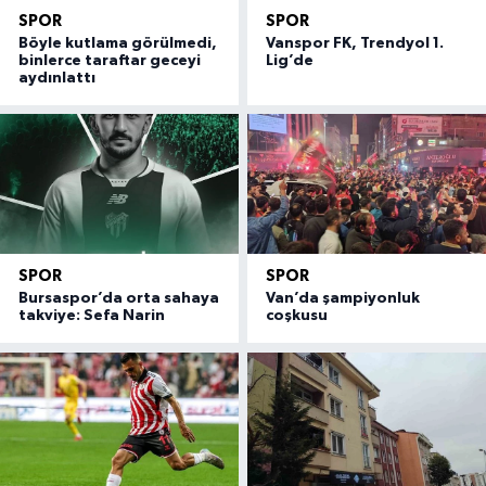
SPOR
SPOR
Böyle kutlama görülmedi,
Vanspor FK, Trendyol 1.
binlerce taraftar geceyi
Lig’de
aydınlattı
SPOR
SPOR
Bursaspor’da orta sahaya
Van’da şampiyonluk
takviye: Sefa Narin
coşkusu