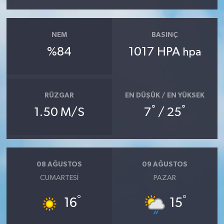
NEM
BASINÇ
%84
1017 HPA
hpa
RÜZGAR
EN DÜŞÜK / EN YÜKSEK
°
°
1.50 M/S
7
/ 25
08 AĞUSTOS
09 AĞUSTOS
CUMARTESI
PAZAR
°
°
16
15