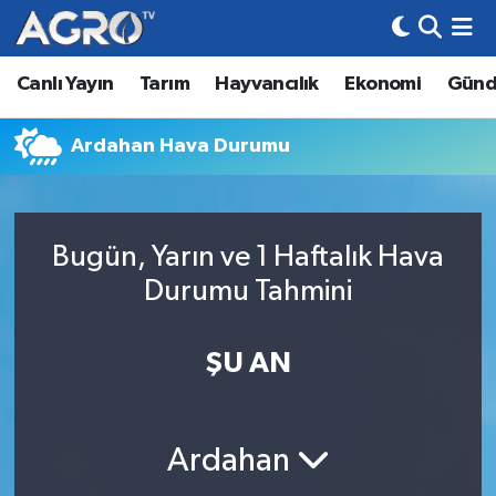
Canlı Yayın
Tarım
Hayvancılık
Ekonomi
Gün
Hava Durumu
Trafik Durumu
Ardahan Hava Durumu
Süper Lig Puan Durumu ve Fikstür
Bugün, Yarın ve 1 Haftalık Hava
Tüm Manşetler
Durumu Tahmini
Son Dakika Haberleri
ŞU AN
Haber Arşivi
Ardahan