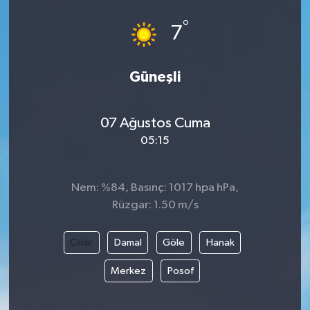
°
7
Güneşli
07 Ağustos Cuma
05:15
Nem: %84, Basınç: 1017 hpa hPa,
Rüzgar: 1.50 m/s
Çıldır
Damal
Göle
Hanak
Merkez
Posof