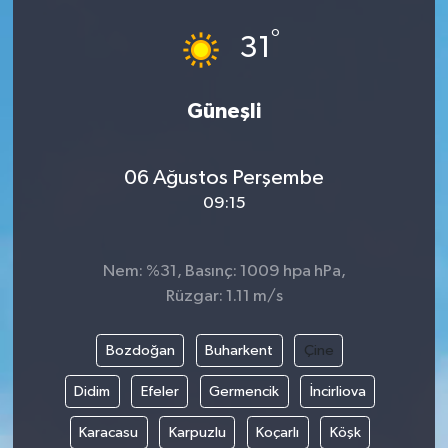
°
31
Güneşli
06 Ağustos Perşembe
09:15
Nem: %31, Basınç: 1009 hpa hPa,
Rüzgar: 1.11 m/s
Bozdoğan
Buharkent
Çine
Didim
Efeler
Germencik
İncirliova
Karacasu
Karpuzlu
Koçarlı
Köşk