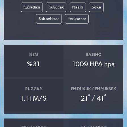
Kuşadası
Kuyucak
Nazilli
Söke
Sultanhisar
Yenipazar
NEM
BASINÇ
%31
1009 HPA
hpa
RÜZGAR
EN DÜŞÜK / EN YÜKSEK
°
°
1.11 M/S
21
/ 41