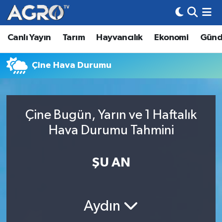
Canlı Yayın
Tarım
Hayvancılık
Ekonomi
Gün
Hava Durumu
Trafik Durumu
Çine Hava Durumu
Süper Lig Puan Durumu ve Fikstür
Çine Bugün, Yarın ve 1 Haftalık
Tüm Manşetler
Hava Durumu Tahmini
Son Dakika Haberleri
ŞU AN
Haber Arşivi
Aydın