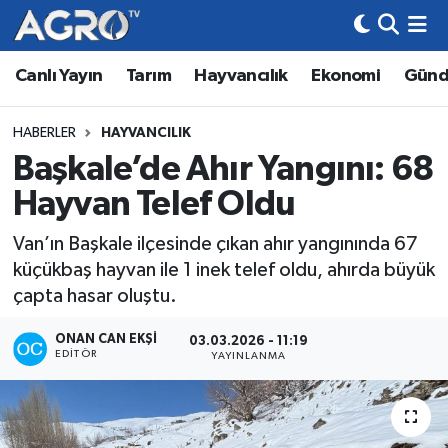
Canlı Yayın
Tarım
Hayvancılık
Ekonomi
Gün
Hava Durumu
Trafik Durumu
HABERLER
HAYVANCILIK
Başkale’de Ahır Yangını: 68
Süper Lig Puan Durumu ve Fikstür
Hayvan Telef Oldu
Tüm Manşetler
Van’ın Başkale ilçesinde çıkan ahır yangınında 67
küçükbaş hayvan ile 1 inek telef oldu, ahırda büyük
Son Dakika Haberleri
çapta hasar oluştu.
Haber Arşivi
ONAN CAN EKŞI
03.03.2026 - 11:19
EDITÖR
YAYINLANMA