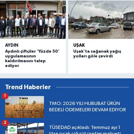
AYDIN
UŞAK
Aydınlı çiftçiler ‘Yüzde 50’
Uşak’ta sağanak yağış
uygulamasının
yolları göle çevirdi
kaldırılmasını talep
ediyor
Trend Haberler
1
TMO: 2026 YILI HUBUBAT ÜRÜN
BEDELİ ÖDEMELERİ DEVAM EDİYOR
2
TÜSEDAD açıkladı: Temmuz ayı 1
litre sıcak çiğ süt üretim maliyeti