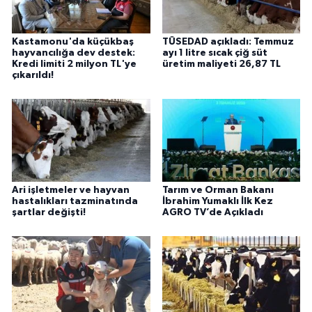
Kastamonu'da küçükbaş
TÜSEDAD açıkladı: Temmuz
hayvancılığa dev destek:
ayı 1 litre sıcak çiğ süt
Kredi limiti 2 milyon TL'ye
üretim maliyeti 26,87 TL
çıkarıldı!
Ari işletmeler ve hayvan
Tarım ve Orman Bakanı
hastalıkları tazminatında
İbrahim Yumaklı İlk Kez
şartlar değişti!
AGRO TV’de Açıkladı