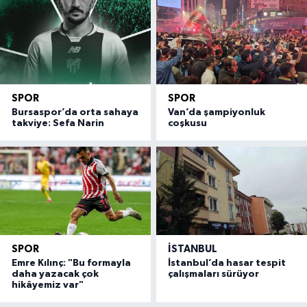
SPOR
SPOR
Bursaspor’da orta sahaya
Van’da şampiyonluk
takviye: Sefa Narin
coşkusu
SPOR
İSTANBUL
Emre Kılınç: "Bu formayla
İstanbul’da hasar tespit
daha yazacak çok
çalışmaları sürüyor
hikâyemiz var"