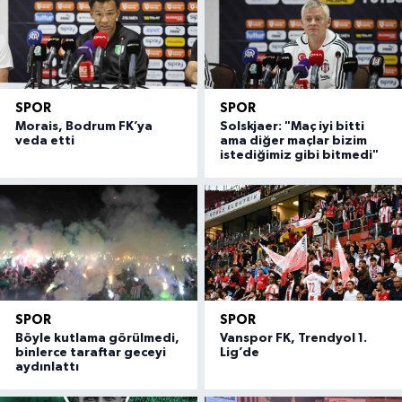
SPOR
SPOR
Morais, Bodrum FK’ya
Solskjaer: "Maç iyi bitti
veda etti
ama diğer maçlar bizim
istediğimiz gibi bitmedi"
SPOR
SPOR
Böyle kutlama görülmedi,
Vanspor FK, Trendyol 1.
binlerce taraftar geceyi
Lig’de
aydınlattı