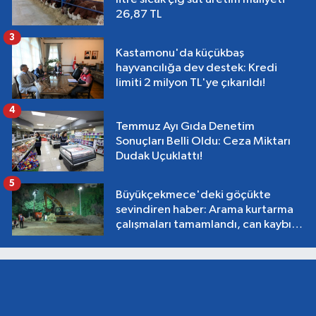
26,87 TL
3
Kastamonu'da küçükbaş
hayvancılığa dev destek: Kredi
limiti 2 milyon TL'ye çıkarıldı!
4
Temmuz Ayı Gıda Denetim
Sonuçları Belli Oldu: Ceza Miktarı
Dudak Uçuklattı!
5
Büyükçekmece'deki göçükte
sevindiren haber: Arama kurtarma
çalışmaları tamamlandı, can kaybı
yok!