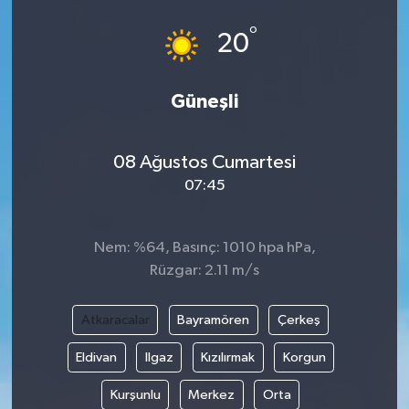
°
20
Güneşli
08 Ağustos Cumartesi
07:45
Nem: %64, Basınç: 1010 hpa hPa,
Rüzgar: 2.11 m/s
Atkaracalar
Bayramören
Çerkeş
Eldivan
Ilgaz
Kızılırmak
Korgun
Kurşunlu
Merkez
Orta