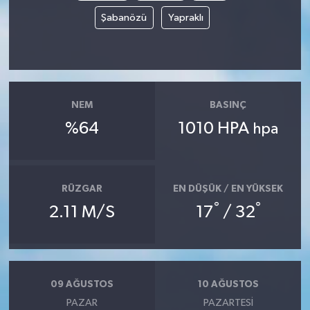
Şabanözü
Yapraklı
NEM
BASINÇ
%64
1010 HPA
hpa
RÜZGAR
EN DÜŞÜK / EN YÜKSEK
°
°
2.11 M/S
17
/ 32
09 AĞUSTOS
10 AĞUSTOS
PAZAR
PAZARTESI