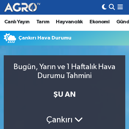
Canlı Yayın
Tarım
Hayvancılık
Ekonomi
Gün
Hava Durumu
Trafik Durumu
Çankırı Hava Durumu
Süper Lig Puan Durumu ve Fikstür
Bugün, Yarın ve 1 Haftalık Hava
Tüm Manşetler
Durumu Tahmini
Son Dakika Haberleri
ŞU AN
Haber Arşivi
Çankırı