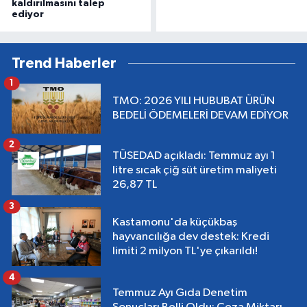
kaldırılmasını talep
ediyor
Trend Haberler
1
TMO: 2026 YILI HUBUBAT ÜRÜN
BEDELİ ÖDEMELERİ DEVAM EDİYOR
2
TÜSEDAD açıkladı: Temmuz ayı 1
litre sıcak çiğ süt üretim maliyeti
26,87 TL
3
Kastamonu'da küçükbaş
hayvancılığa dev destek: Kredi
limiti 2 milyon TL'ye çıkarıldı!
4
Temmuz Ayı Gıda Denetim