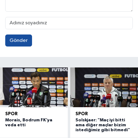
Gönder
SPOR
SPOR
Morais, Bodrum FK’ya
Solskjaer: "Maç iyi bitti
veda etti
ama diğer maçlar bizim
istediğimiz gibi bitmedi"