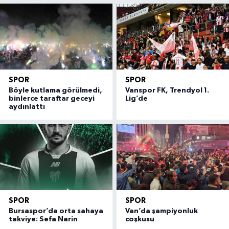
SPOR
SPOR
Böyle kutlama görülmedi,
Vanspor FK, Trendyol 1.
binlerce taraftar geceyi
Lig’de
aydınlattı
SPOR
SPOR
Bursaspor’da orta sahaya
Van’da şampiyonluk
takviye: Sefa Narin
coşkusu