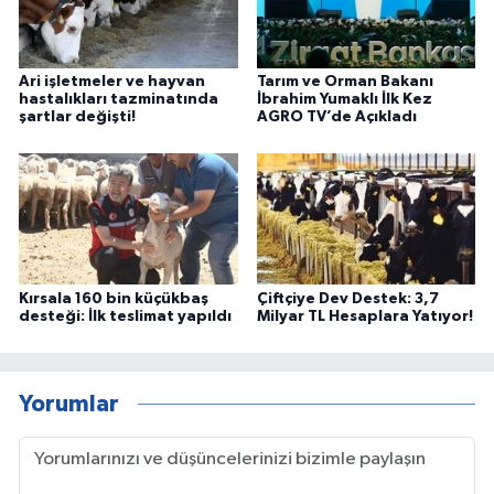
Ari işletmeler ve hayvan
Tarım ve Orman Bakanı
hastalıkları tazminatında
İbrahim Yumaklı İlk Kez
şartlar değişti!
AGRO TV’de Açıkladı
Kırsala 160 bin küçükbaş
Çiftçiye Dev Destek: 3,7
desteği: İlk teslimat yapıldı
Milyar TL Hesaplara Yatıyor!
Yorumlar