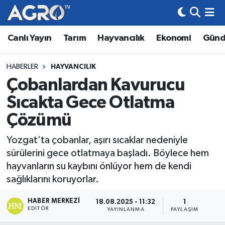
Canlı Yayın
Tarım
Hayvancılık
Ekonomi
Gün
Hava Durumu
Trafik Durumu
HABERLER
HAYVANCILIK
Çobanlardan Kavurucu
Süper Lig Puan Durumu ve Fikstür
Sıcakta Gece Otlatma
Tüm Manşetler
Çözümü
Yozgat’ta çobanlar, aşırı sıcaklar nedeniyle
Son Dakika Haberleri
sürülerini gece otlatmaya başladı. Böylece hem
hayvanların su kaybını önlüyor hem de kendi
Haber Arşivi
sağlıklarını koruyorlar.
HABER MERKEZI
18.08.2025 - 11:32
1
EDITÖR
YAYINLANMA
PAYLAŞIM