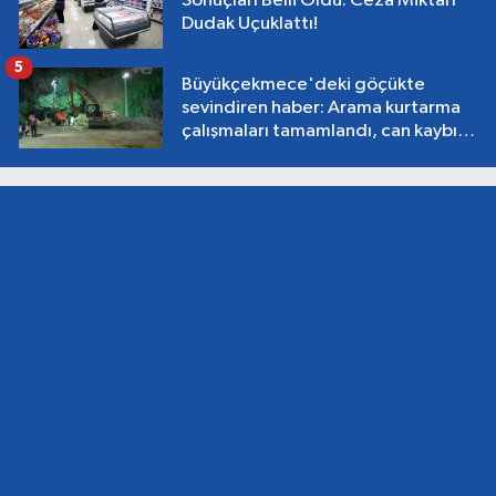
Sonuçları Belli Oldu: Ceza Miktarı
Dudak Uçuklattı!
5
Büyükçekmece'deki göçükte
sevindiren haber: Arama kurtarma
çalışmaları tamamlandı, can kaybı
yok!