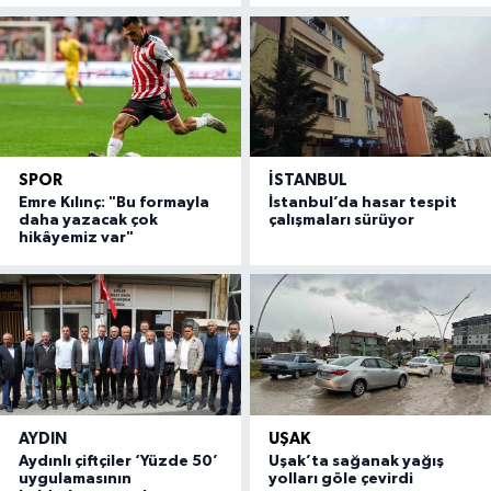
SPOR
İSTANBUL
Emre Kılınç: "Bu formayla
İstanbul’da hasar tespit
daha yazacak çok
çalışmaları sürüyor
hikâyemiz var"
AYDIN
UŞAK
Aydınlı çiftçiler ‘Yüzde 50’
Uşak’ta sağanak yağış
uygulamasının
yolları göle çevirdi