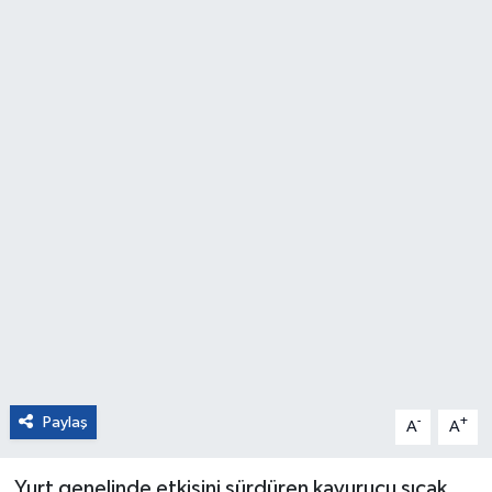
Paylaş
-
+
A
A
Yurt genelinde etkisini sürdüren kavurucu sıcak