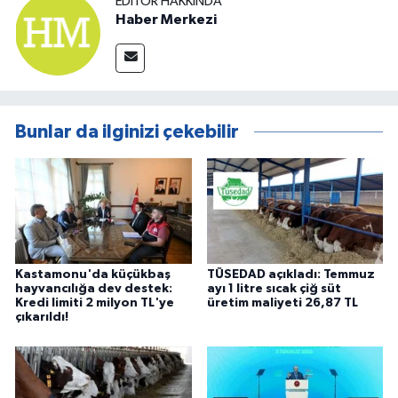
EDITÖR HAKKINDA
Haber Merkezi
Bunlar da ilginizi çekebilir
Kastamonu'da küçükbaş
TÜSEDAD açıkladı: Temmuz
hayvancılığa dev destek:
ayı 1 litre sıcak çiğ süt
Kredi limiti 2 milyon TL'ye
üretim maliyeti 26,87 TL
çıkarıldı!