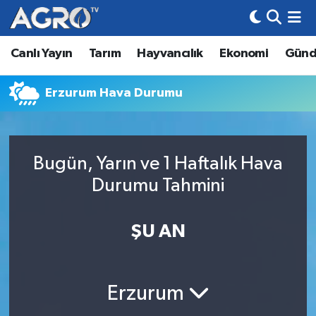
Canlı Yayın
Tarım
Hayvancılık
Ekonomi
Gün
Hava Durumu
Trafik Durumu
Erzurum Hava Durumu
Süper Lig Puan Durumu ve Fikstür
Bugün, Yarın ve 1 Haftalık Hava
Tüm Manşetler
Durumu Tahmini
Son Dakika Haberleri
ŞU AN
Haber Arşivi
Erzurum