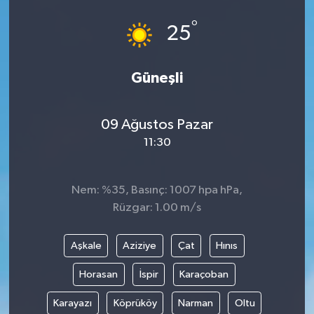
°
25
Güneşli
09 Ağustos Pazar
11:30
Nem: %35, Basınç: 1007 hpa hPa,
Rüzgar: 1.00 m/s
Aşkale
Aziziye
Çat
Hınıs
Horasan
İspir
Karaçoban
Karayazı
Köprüköy
Narman
Oltu