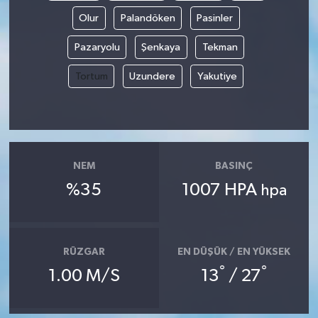
Olur
Palandöken
Pasinler
Pazaryolu
Şenkaya
Tekman
Tortum
Uzundere
Yakutiye
NEM
BASINÇ
%35
1007 HPA
hpa
RÜZGAR
EN DÜŞÜK / EN YÜKSEK
°
°
1.00 M/S
13
/ 27