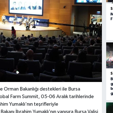
M
F
B
g
e Orman Bakanlığı destekleri ile Bursa
b
g
bal Farm Summit, 05-06 Aralık tarihlerinde
im Yumaklı'nın teşrifleriyle
akanı İbrahim Yumaklı'nın yanısıra Bursa Valisi