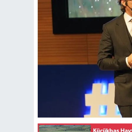
Küçükbaş Hayv