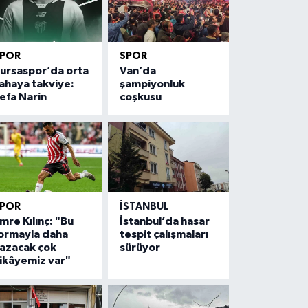
SPOR
SPOR
ursaspor’da orta
Van’da
ahaya takviye:
şampiyonluk
efa Narin
coşkusu
SPOR
İSTANBUL
mre Kılınç: "Bu
İstanbul’da hasar
ormayla daha
tespit çalışmaları
azacak çok
sürüyor
ikâyemiz var"