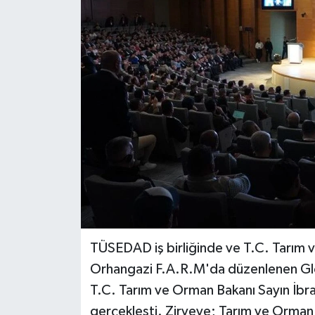
TÜSEDAD iş birliğinde ve T.C. Tarım v
Orhangazi F.A.R.M'da düzenlenen Glo
T.C. Tarım ve Orman Bakanı Sayın İbrah
gerçekleşti. Zirveye; Tarım ve Orman B