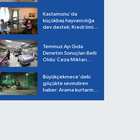
26,87 TL
Kastamonu'da
küçükbaş hayvancılığa
dev destek: Kredi limiti
2 milyon TL'ye çıkarıldı!
Temmuz Ayı Gıda
Denetim Sonuçları Belli
Oldu: Ceza Miktarı
Dudak Uçuklattı!
Büyükçekmece'deki
göçükte sevindiren
haber: Arama kurtarma
çalışmaları tamamlandı,
can kaybı yok!