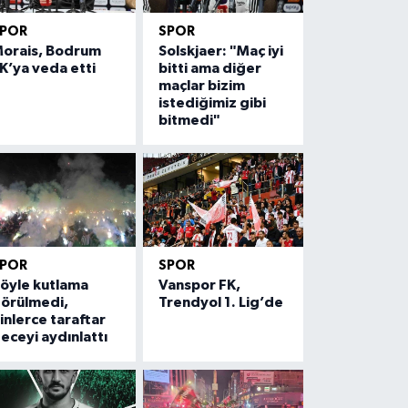
SPOR
SPOR
orais, Bodrum
Solskjaer: "Maç iyi
K’ya veda etti
bitti ama diğer
maçlar bizim
istediğimiz gibi
bitmedi"
SPOR
SPOR
öyle kutlama
Vanspor FK,
örülmedi,
Trendyol 1. Lig’de
inlerce taraftar
eceyi aydınlattı