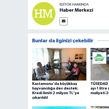
EDITÖR HAKKINDA
Haber Merkezi
Bunlar da ilginizi çekebilir
Kastamonu'da küçükbaş
TÜSEDAD 
hayvancılığa dev destek:
ayı 1 litre
Kredi limiti 2 milyon TL'ye
maliyeti 
çıkarıldı!