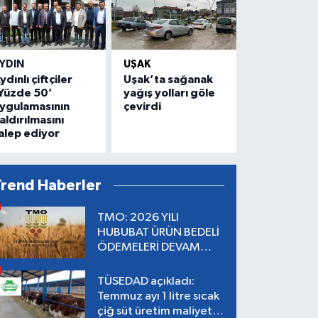
YDIN
UŞAK
ydınlı çiftçiler
Uşak’ta sağanak
Yüzde 50’
yağış yolları göle
ygulamasının
çevirdi
aldırılmasını
alep ediyor
Trend Haberler
TMO: 2026 YILI
HUBUBAT ÜRÜN BEDELİ
ÖDEMELERİ DEVAM
EDİYOR
TÜSEDAD açıkladı:
Temmuz ayı 1 litre sıcak
çiğ süt üretim maliyeti