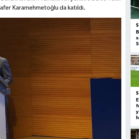
afer Karamehmetoğlu da katıldı.
B
s
S
E
f
y
h