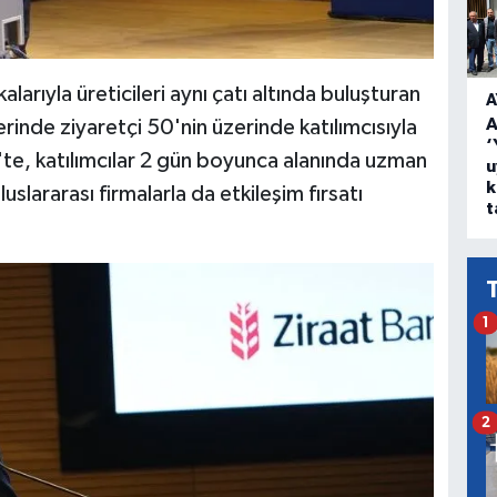
arıyla üreticileri aynı çatı altında buluşturan
A
A
rinde ziyaretçi 50'nin üzerinde katılımcısıyla
‘
te, katılımcılar 2 gün boyunca alanında uzman
u
k
slararası firmalarla da etkileşim fırsatı
t
1
2