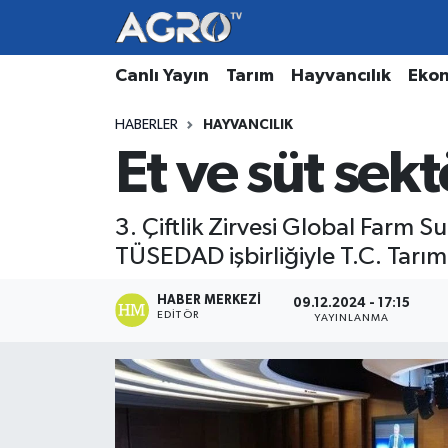
Hava Durumu
Canlı Yayın
Tarım
Hayvancılık
Eko
HABERLER
HAYVANCILIK
Trafik Durumu
Et ve süt sek
Süper Lig Puan Durumu ve Fikstür
3. Çiftlik Zirvesi Global Farm
Tüm Manşetler
TÜSEDAD işbirliğiyle T.C. Tarım
Son Dakika Haberleri
HABER MERKEZI
09.12.2024 - 17:15
EDITÖR
YAYINLANMA
Haber Arşivi