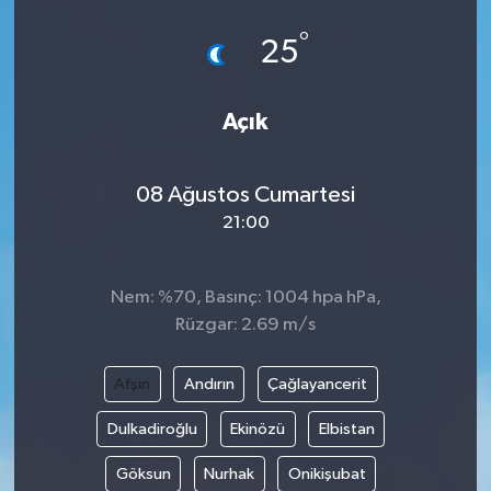
°
25
Açık
08 Ağustos Cumartesi
21:00
Nem: %70, Basınç: 1004 hpa hPa,
Rüzgar: 2.69 m/s
Afşin
Andırın
Çağlayancerit
Dulkadiroğlu
Ekinözü
Elbistan
Göksun
Nurhak
Onikişubat