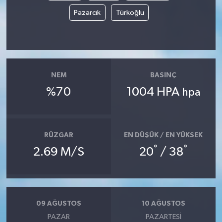
Pazarcık
Türkoğlu
NEM
BASINÇ
%70
1004 HPA
hpa
RÜZGAR
EN DÜŞÜK / EN YÜKSEK
°
°
2.69 M/S
20
/ 38
09 AĞUSTOS
10 AĞUSTOS
PAZAR
PAZARTESI