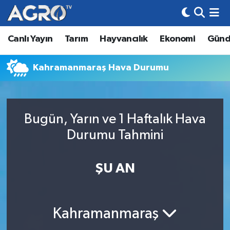
Canlı Yayın
Tarım
Hayvancılık
Ekonomi
Gün
Hava Durumu
Trafik Durumu
Kahramanmaraş Hava Durumu
Süper Lig Puan Durumu ve Fikstür
Bugün, Yarın ve 1 Haftalık Hava
Tüm Manşetler
Durumu Tahmini
Son Dakika Haberleri
ŞU AN
Haber Arşivi
Kahramanmaraş