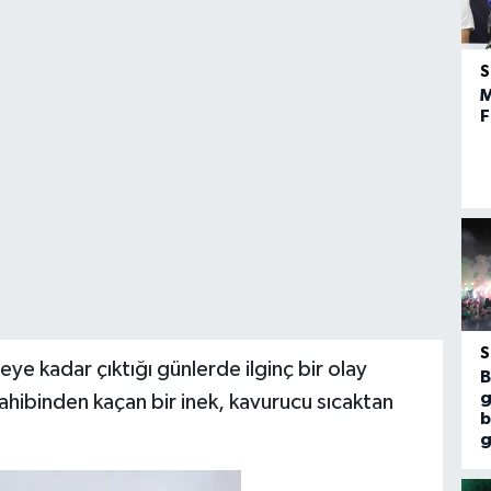
M
F
ye kadar çıktığı günlerde ilginç bir olay
B
g
sahibinden kaçan bir inek, kavurucu sıcaktan
b
g