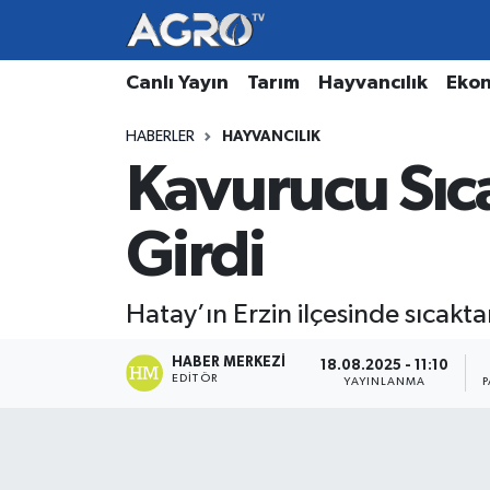
Hava Durumu
Canlı Yayın
Tarım
Hayvancılık
Eko
HABERLER
HAYVANCILIK
Trafik Durumu
Kavurucu Sıc
Süper Lig Puan Durumu ve Fikstür
Girdi
Tüm Manşetler
Son Dakika Haberleri
Hatay’ın Erzin ilçesinde sıcakt
Haber Arşivi
HABER MERKEZI
18.08.2025 - 11:10
EDITÖR
YAYINLANMA