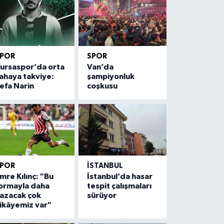
SPOR
SPOR
ursaspor’da orta
Van’da
ahaya takviye:
şampiyonluk
efa Narin
coşkusu
SPOR
İSTANBUL
mre Kılınç: "Bu
İstanbul’da hasar
ormayla daha
tespit çalışmaları
azacak çok
sürüyor
ikâyemiz var"