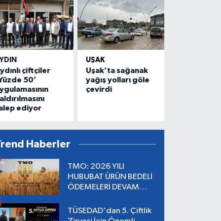
YDIN
UŞAK
ydınlı çiftçiler
Uşak’ta sağanak
Yüzde 50’
yağış yolları göle
ygulamasının
çevirdi
aldırılmasını
alep ediyor
Trend Haberler
TMO: 2026 YILI
HUBUBAT ÜRÜN BEDELİ
ÖDEMELERİ DEVAM
EDİYOR
TÜSEDAD'dan 5. Çiftlik