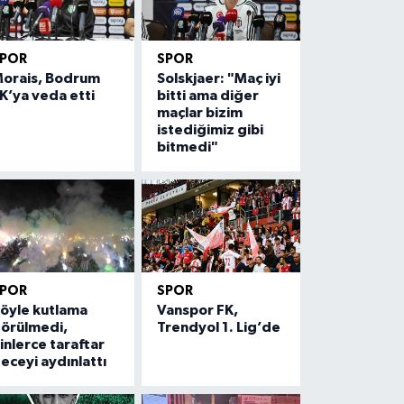
SPOR
SPOR
orais, Bodrum
Solskjaer: "Maç iyi
K’ya veda etti
bitti ama diğer
maçlar bizim
istediğimiz gibi
bitmedi"
SPOR
SPOR
öyle kutlama
Vanspor FK,
örülmedi,
Trendyol 1. Lig’de
inlerce taraftar
eceyi aydınlattı