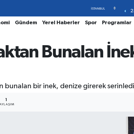
2
nomi
Gündem
Yerel Haberler
Spor
Programlar
aktan Bunalan İne
an bunalan bir inek, denize girerek serinle
1
PAYLAŞIM