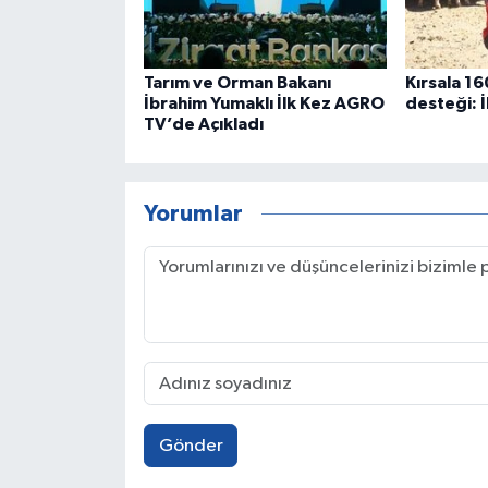
Tarım ve Orman Bakanı
Kırsala 1
İbrahim Yumaklı İlk Kez AGRO
desteği: İ
TV’de Açıkladı
Yorumlar
Gönder