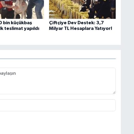
60 bin küçükbaş
Çiftçiye Dev Destek: 3,7
lk teslimat yapıldı
Milyar TL Hesaplara Yatıyor!