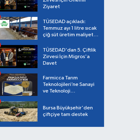
Zirvesi İçin Önemli
Ziyaret
TÜSEDAD açıkladı:
Temmuz ayı 1 litre sıcak
çiğ süt üretim maliyeti
26,87 TL
TÜSEDAD'dan 5. Çiftlik
Zirvesi İçin Migros'a
Davet
Farmicca Tarım
Teknolojileri’ne Sanayi
ve Teknoloji
Bakanlığı’ndan Birincilik
Ödülü!
Bursa Büyükşehir'den
çiftçiye tam destek