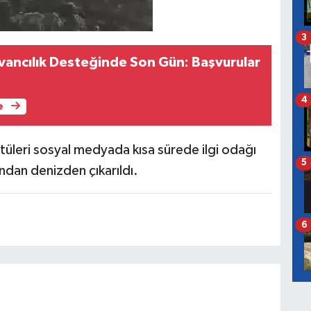
3
ancılık Desteğinde Son Gün: Başvurular
4
e
tüleri sosyal medyada kısa sürede ilgi odağı
5
ndan denizden çıkarıldı.
6