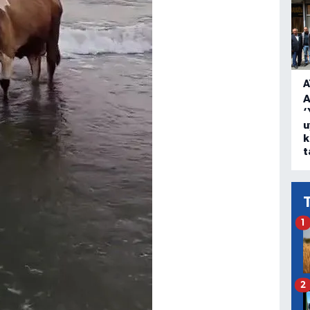
A
A
‘
u
k
t
1
2