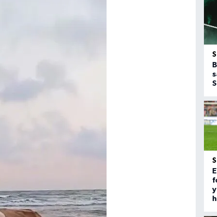
B
s
S
E
f
y
h