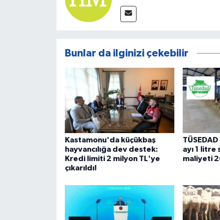
Bunlar da ilginizi çekebilir
Kastamonu'da küçükbaş
TÜSEDAD 
hayvancılığa dev destek:
ayı 1 litre
Kredi limiti 2 milyon TL'ye
maliyeti 
çıkarıldı!