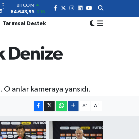
BITCOIN
64.643,95
0.16
°
5
DOLAR
47,6006
0.06
Tarımsal Destek
EURO
55,0250
0.02
STERLİN
k Denize
64,2398
0.2
GRAM ALTIN
6500.87
0.12
BİST100
13.799
70
di. O anlar kameraya yansıdı.
-
+
A
A