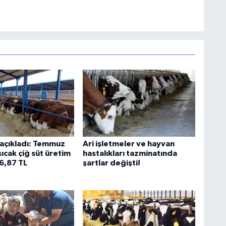
açıkladı: Temmuz
Ari işletmeler ve hayvan
 sıcak çiğ süt üretim
hastalıkları tazminatında
26,87 TL
şartlar değişti!