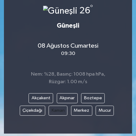
°
26
Güneşli
08 Ağustos Cumartesi
09:30
Nem: %28, Basınç: 1008 hpa hPa,
Rüzgar: 1.00 m/s
Akçakent
Akpınar
Boztepe
Çiçekdağı
Kaman
Merkez
Mucur