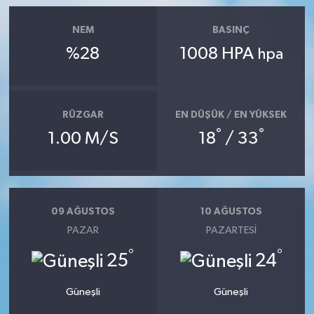
NEM
BASINÇ
%28
1008 HPA
hpa
RÜZGAR
EN DÜŞÜK / EN YÜKSEK
°
°
1.00 M/S
18
/ 33
09 AĞUSTOS
10 AĞUSTOS
PAZAR
PAZARTESI
°
°
25
24
Güneşli
Güneşli