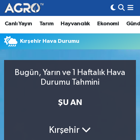
Canlı Yayın
Tarım
Hayvancılık
Ekonomi
Gün
Hava Durumu
Trafik Durumu
Kırşehir Hava Durumu
Süper Lig Puan Durumu ve Fikstür
Bugün, Yarın ve 1 Haftalık Hava
Tüm Manşetler
Durumu Tahmini
Son Dakika Haberleri
ŞU AN
Haber Arşivi
Kırşehir