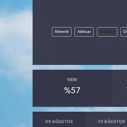
Ahmetli
Akhisar
Alaşehir
D
NEM
%57
09 AĞUSTOS
10 AĞUSTOS