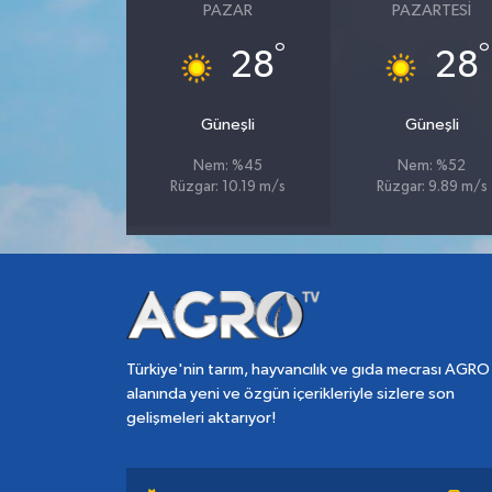
PAZAR
PAZARTESI
°
°
28
28
Güneşli
Güneşli
Nem: %45
Nem: %52
Rüzgar: 10.19 m/s
Rüzgar: 9.89 m/s
Türkiye'nin tarım, hayvancılık ve gıda mecrası AGRO
alanında yeni ve özgün içerikleriyle sizlere son
gelişmeleri aktarıyor!