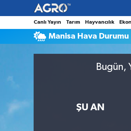
Hava Durumu
Canlı Yayın
Tarım
Hayvancılık
Eko
Manisa Hava Durumu
Trafik Durumu
Süper Lig Puan Durumu ve Fikstür
Bugün, Y
Tüm Manşetler
Son Dakika Haberleri
Haber Arşivi
ŞU AN