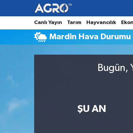
Hava Durumu
Canlı Yayın
Tarım
Hayvancılık
Eko
Mardin Hava Durumu
Trafik Durumu
Süper Lig Puan Durumu ve Fikstür
Bugün, Y
Tüm Manşetler
Son Dakika Haberleri
Haber Arşivi
ŞU AN