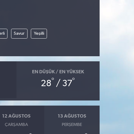
rli
Savur
Yeşilli
EN DÜŞÜK / EN YÜKSEK
°
°
28
/ 37
12 AĞUSTOS
13 AĞUSTOS
ÇARŞAMBA
PERŞEMBE