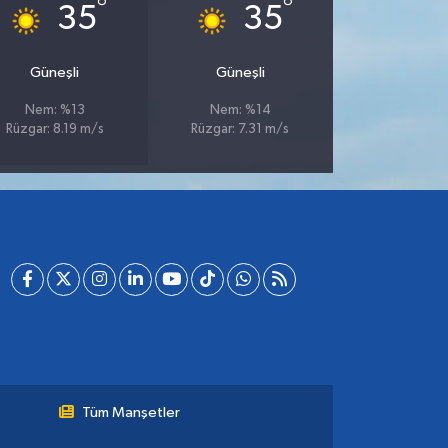
°
°
35
35
Güneşli
Güneşli
Nem: %13
Nem: %14
Rüzgar: 8.19 m/s
Rüzgar: 7.31 m/s
Tüm Manşetler