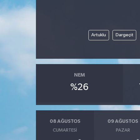
Artuklu
Dargeçit
NEM
%26
08 AĞUSTOS
09 AĞUSTOS
CUMARTESI
PAZAR