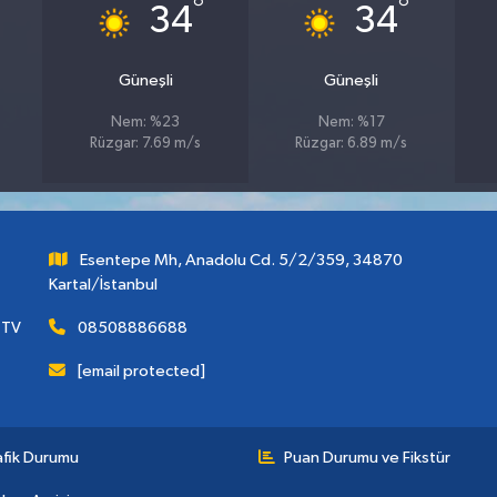
°
°
34
34
Güneşli
Güneşli
Nem: %23
Nem: %17
Rüzgar: 7.69 m/s
Rüzgar: 6.89 m/s
Esentepe Mh, Anadolu Cd. 5/2/359, 34870
Kartal/İstanbul
 TV
08508886688
[email protected]
afik Durumu
Puan Durumu ve Fikstür