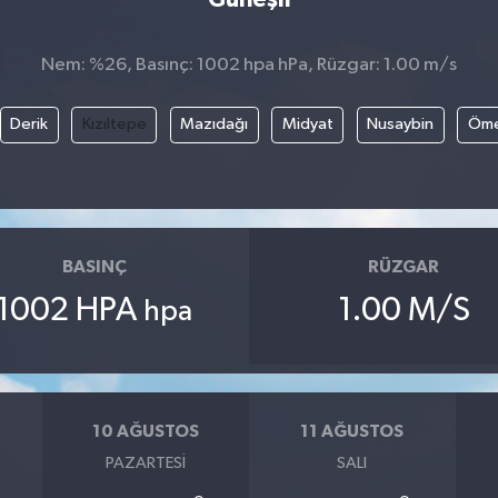
Nem: %26, Basınç: 1002 hpa hPa, Rüzgar: 1.00 m/s
Derik
Kızıltepe
Mazıdağı
Midyat
Nusaybin
Öme
BASINÇ
RÜZGAR
1002 HPA
1.00 M/S
hpa
10 AĞUSTOS
11 AĞUSTOS
PAZARTESI
SALI