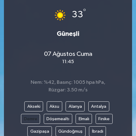
°
33
Güneşli
07 Ağustos Cuma
11:45
Nem: %42, Basınç: 1005 hpa hPa,
Rüzgar: 3.50 m/s
Akseki
Aksu
Alanya
Antalya
Demre
Döşemealtı
Elmalı
Finike
Gazipaşa
Gündoğmuş
İbradı