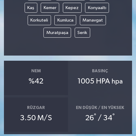
Kaş
Kemer
Kepez
Konyaaltı
Korkuteli
Kumluca
Manavgat
Muratpaşa
Serik
NEM
BASINÇ
%42
1005 HPA
hpa
RÜZGAR
EN DÜŞÜK / EN YÜKSEK
°
°
3.50 M/S
26
/ 34