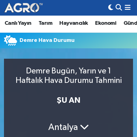
Canlı Yayın
Tarım
Hayvancılık
Ekonomi
Gün
Hava Durumu
Trafik Durumu
Demre Hava Durumu
Süper Lig Puan Durumu ve Fikstür
Demre Bugün, Yarın ve 1
Tüm Manşetler
Haftalık Hava Durumu Tahmini
Son Dakika Haberleri
ŞU AN
Haber Arşivi
Antalya