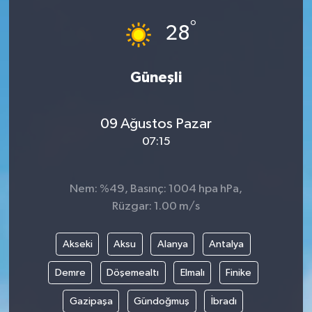
°
28
Güneşli
09 Ağustos Pazar
07:15
Nem: %49, Basınç: 1004 hpa hPa,
Rüzgar: 1.00 m/s
Akseki
Aksu
Alanya
Antalya
Demre
Döşemealtı
Elmalı
Finike
Gazipaşa
Gündoğmuş
İbradı