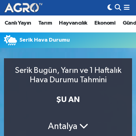
Canlı Yayın
Tarım
Hayvancılık
Ekonomi
Gün
Hava Durumu
Trafik Durumu
Serik Hava Durumu
Süper Lig Puan Durumu ve Fikstür
Serik Bugün, Yarın ve 1 Haftalık
Tüm Manşetler
Hava Durumu Tahmini
Son Dakika Haberleri
ŞU AN
Haber Arşivi
Antalya