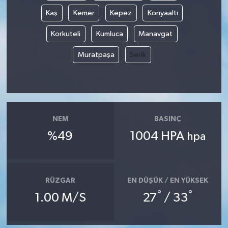
Kaş
Kemer
Kepez
Konyaaltı
Korkuteli
Kumluca
Manavgat
Muratpaşa
Serik
NEM
BASINÇ
%49
1004 HPA
hpa
RÜZGAR
EN DÜŞÜK / EN YÜKSEK
°
°
1.00 M/S
27
/ 33