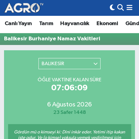
Canlı Yayın
Tarım
Hayvancılık
Ekonomi
Gün
Hava Durumu
Balikesir Burhaniye Namaz Vakitleri
Trafik Durumu
Süper Lig Puan Durumu ve Fikstür
BALIKESİR
Tüm Manşetler
ÖĞLE VAKTINE KALAN SÜRE
07:06:09
Son Dakika Haberleri
Haber Arşivi
6 Ağustos 2026
23 Safer 1448
Gördün mü o kimseyi ki: Dini inkâr eder. Yetimi itip kakan
işte odur. Ve (o kimse) yoksula yemek yedirilmesi için