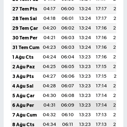
27 Tem Pts
04:17
06:00
13:24
17:17
20:37
28 Tem Sal
04:18
06:01
13:24
17:17
20:37
29 Tem Çar
04:20
06:02
13:24
17:16
20:36
30 Tem Per
04:21
06:03
13:24
17:16
20:35
31 Tem Cum
04:23
06:03
13:24
17:16
20:34
1 Ağu Cts
04:24
06:04
13:23
17:16
20:33
2 Ağu Paz
04:25
06:05
13:23
17:15
20:32
3 Ağu Pts
04:27
06:06
13:23
17:15
20:31
4 Ağu Sal
04:28
06:07
13:23
17:14
20:29
5 Ağu Çar
04:30
06:08
13:23
17:14
20:28
6 Ağu Per
04:31
06:09
13:23
17:14
20:27
7 Ağu Cum
04:32
06:10
13:23
17:13
20:26
8 Ağu Cts
04:34
06:11
13:23
17:13
20:25