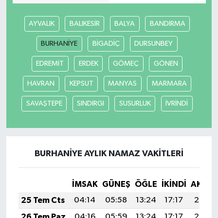
AYVALIK
BALIKESİR
BALYA
BANDIRMA
BURHANİYE
BİGADİÇ
DURSUNBEY
EDREMİT
ERDEK
GÖMEÇ
GÖNEN
HAVRAN
KEPSUT
MANYAS
MARMARA
SAVAŞTEPE
SINDIRGI
SUSURLUK
İVRİNDİ
BURHANİYE AYLIK NAMAZ VAKITLERI
İMSAK
GÜNEŞ
ÖĞLE
İKINDI
AKŞA
25 Tem Cts
04:14
05:58
13:24
17:17
20:39
26 Tem Paz
04:16
05:59
13:24
17:17
20:38