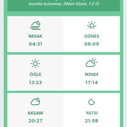
teşvikte bulunmaz. (Mâûn Sûresi, 1-2-3)
İMSAK
GÜNEŞ
04:31
06:09
ÖĞLE
İKINDI
13:23
17:14
AKŞAM
YATSI
20:27
21:58