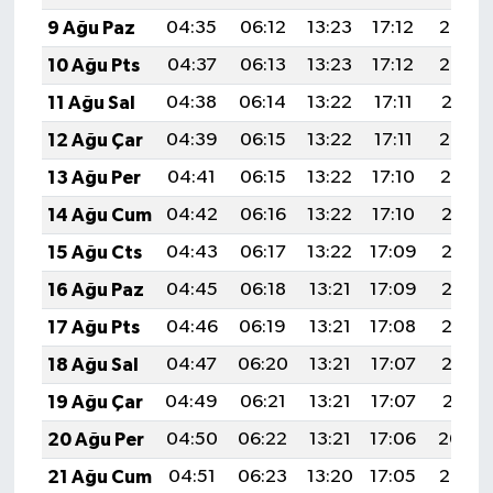
9 Ağu Paz
04:35
06:12
13:23
17:12
20:24
10 Ağu Pts
04:37
06:13
13:23
17:12
20:22
11 Ağu Sal
04:38
06:14
13:22
17:11
20:21
12 Ağu Çar
04:39
06:15
13:22
17:11
20:20
13 Ağu Per
04:41
06:15
13:22
17:10
20:19
14 Ağu Cum
04:42
06:16
13:22
17:10
20:17
15 Ağu Cts
04:43
06:17
13:22
17:09
20:16
16 Ağu Paz
04:45
06:18
13:21
17:09
20:15
17 Ağu Pts
04:46
06:19
13:21
17:08
20:13
18 Ağu Sal
04:47
06:20
13:21
17:07
20:12
19 Ağu Çar
04:49
06:21
13:21
17:07
20:11
20 Ağu Per
04:50
06:22
13:21
17:06
20:09
21 Ağu Cum
04:51
06:23
13:20
17:05
20:08