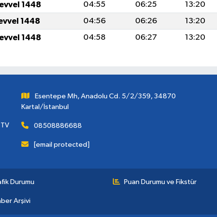
levvel 1448
04:55
06:25
13:20
levvel 1448
04:56
06:26
13:20
levvel 1448
04:58
06:27
13:20
Esentepe Mh, Anadolu Cd. 5/2/359, 34870
Kartal/İstanbul
 TV
08508886688
[email protected]
afik Durumu
Puan Durumu ve Fikstür
ber Arşivi