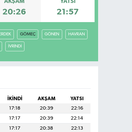
AKŞAM
YATSI
20:26
21:57
ERDEK
GÖMEÇ
GÖNEN
HAVRAN
İVRİNDİ
İKINDI
AKŞAM
YATSI
17:18
20:39
22:16
17:17
20:39
22:14
17:17
20:38
22:13