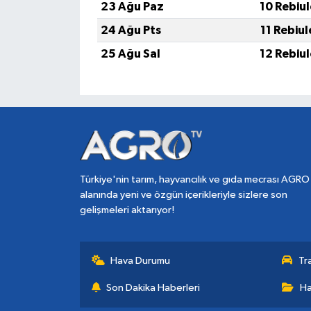
23 Ağu Paz
10 Rebiu
24 Ağu Pts
11 Rebiu
25 Ağu Sal
12 Rebiu
Türkiye'nin tarım, hayvancılık ve gıda mecrası AGRO
alanında yeni ve özgün içerikleriyle sizlere son
gelişmeleri aktarıyor!
Hava Durumu
Tr
Son Dakika Haberleri
Ha