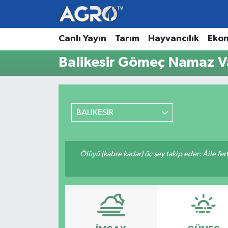
Hava Durumu
Canlı Yayın
Tarım
Hayvancılık
Eko
Balikesir Gömeç Namaz Va
Trafik Durumu
Süper Lig Puan Durumu ve Fikstür
BALIKESİR
Tüm Manşetler
Son Dakika Haberleri
Ölüyü (kabre kadar) üç şey takip eder: Âile fertle
Haber Arşivi