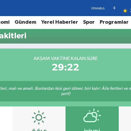
nomi
Gündem
Yerel Haberler
Spor
Programlar
kitleri
AKŞAM VAKTINE KALAN SÜRE
29:22
ri, malı ve ameli. Bunlardan ikisi geri döner, biri kalır: Âile fertleri ve 
şerif)