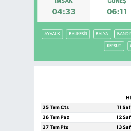
İMSAK
GÜNEŞ
04:33
06:11
AYVALIK
BALIKESİR
BALYA
BANDI
KEPSUT
H
25 Tem Cts
11 Sa
26 Tem Paz
12 Sa
27 Tem Pts
13 Sa