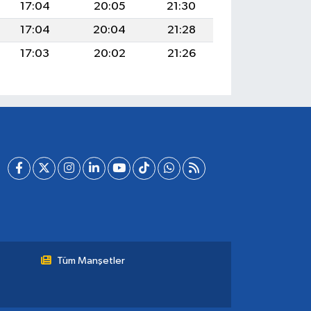
17:04
20:05
21:30
17:04
20:04
21:28
17:03
20:02
21:26
Tüm Manşetler