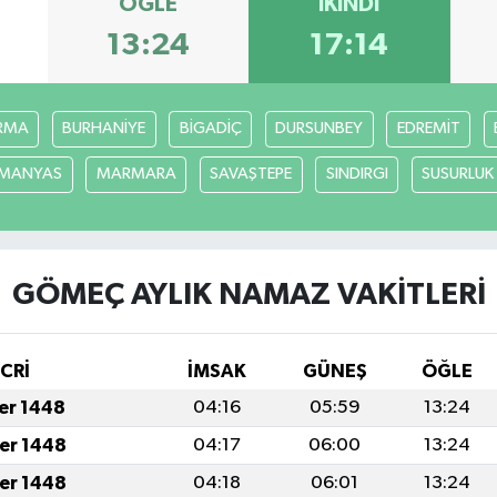
ÖĞLE
İKINDI
13:24
17:14
RMA
BURHANİYE
BİGADİÇ
DURSUNBEY
EDREMİT
MANYAS
MARMARA
SAVAŞTEPE
SINDIRGI
SUSURLUK
GÖMEÇ AYLIK NAMAZ VAKITLERI
İCRİ
İMSAK
GÜNEŞ
ÖĞLE
fer 1448
04:16
05:59
13:24
fer 1448
04:17
06:00
13:24
fer 1448
04:18
06:01
13:24