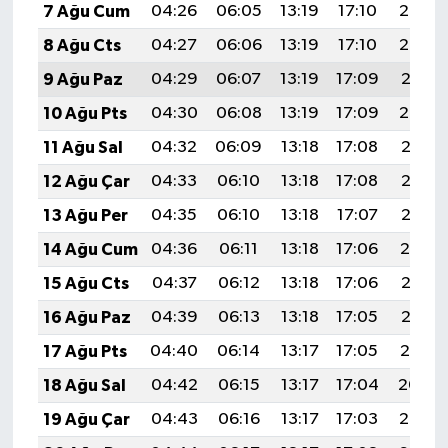
7 Ağu Cum
04:26
06:05
13:19
17:10
20:23
8 Ağu Cts
04:27
06:06
13:19
17:10
20:22
9 Ağu Paz
04:29
06:07
13:19
17:09
20:21
10 Ağu Pts
04:30
06:08
13:19
17:09
20:20
11 Ağu Sal
04:32
06:09
13:18
17:08
20:18
12 Ağu Çar
04:33
06:10
13:18
17:08
20:17
13 Ağu Per
04:35
06:10
13:18
17:07
20:16
14 Ağu Cum
04:36
06:11
13:18
17:06
20:14
15 Ağu Cts
04:37
06:12
13:18
17:06
20:13
16 Ağu Paz
04:39
06:13
13:18
17:05
20:12
17 Ağu Pts
04:40
06:14
13:17
17:05
20:10
18 Ağu Sal
04:42
06:15
13:17
17:04
20:09
19 Ağu Çar
04:43
06:16
13:17
17:03
20:08