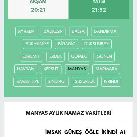
AKŞAM
YATSI
20:21
21:52
AYVALIK
BALIKESİR
BALYA
BANDIRMA
BURHANİYE
BİGADİÇ
DURSUNBEY
EDREMİT
ERDEK
GÖMEÇ
GÖNEN
HAVRAN
KEPSUT
MANYAS
MARMARA
SAVAŞTEPE
SINDIRGI
SUSURLUK
İVRİNDİ
MANYAS AYLIK NAMAZ VAKITLERI
İMSAK
GÜNEŞ
ÖĞLE
İKINDI
AKŞA