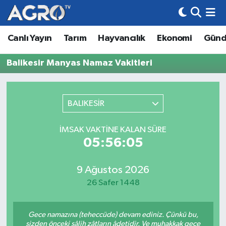
Canlı Yayın
Tarım
Hayvancılık
Ekonomi
Gün
Hava Durumu
Balikesir Manyas Namaz Vakitleri
Trafik Durumu
Süper Lig Puan Durumu ve Fikstür
BALIKESİR
Tüm Manşetler
İMSAK VAKTINE KALAN SÜRE
05:56:05
Son Dakika Haberleri
Haber Arşivi
9 Ağustos 2026
26 Safer 1448
Gece namazına (teheccüde) devam ediniz. Çünkü bu,
sizden önceki sâlih zâtların âdetidir. Ve muhakkak gece