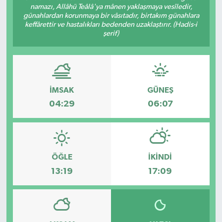
namazı, Allâhü Teâlâ'ya mânen yaklaşmaya vesîledir,
günahlardan korunmaya bir vâsıtadır, birtakım günahlara
keffârettir ve hastalıkları bedenden uzaklaştırır. (Hadis-i
şerif)
İMSAK
GÜNEŞ
04:29
06:07
ÖĞLE
İKINDI
13:19
17:09