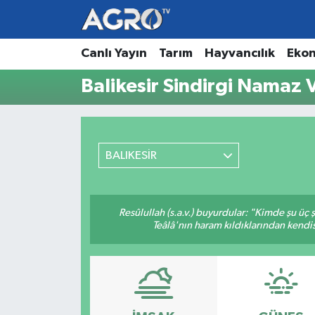
Hava Durumu
Canlı Yayın
Tarım
Hayvancılık
Eko
Balikesir Sindirgi Namaz V
Trafik Durumu
Süper Lig Puan Durumu ve Fikstür
BALIKESİR
Tüm Manşetler
Son Dakika Haberleri
Resûlullah (s.a.v.) buyurdular: "Kimde şu üç
Teâlâ'nın haram kıldıklarından kendis
Haber Arşivi