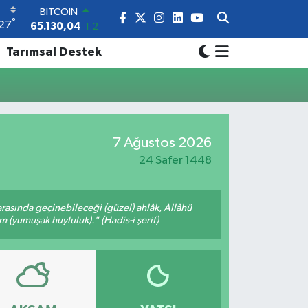
BITCOIN
°
27
65.130,04
1.2
DOLAR
Tarımsal Destek
47,7106
0.17
EURO
55,1652
0.27
STERLİN
64,4046
0.35
GRAM ALTIN
7 Ağustos 2026
6648.99
2.59
BİST100
24 Safer 1448
13.773
-19
arasında geçinebileceği (güzel) ahlâk, Allâhü
m (yumuşak huyluluk)." (Hadis-i şerif)