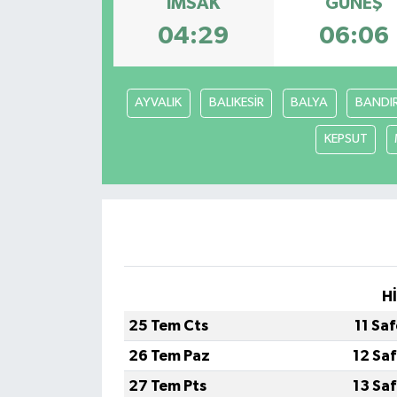
İMSAK
GÜNEŞ
04:29
06:06
AYVALIK
BALIKESİR
BALYA
BANDI
KEPSUT
H
25 Tem Cts
11 Sa
26 Tem Paz
12 Sa
27 Tem Pts
13 Sa