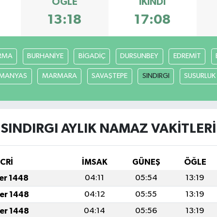
ÖĞLE
İKINDI
13:18
17:08
RMA
BURHANİYE
BİGADİÇ
DURSUNBEY
EDREMİT
MANYAS
MARMARA
SAVAŞTEPE
SINDIRGI
SUSURLUK
SINDIRGI AYLIK NAMAZ VAKITLERI
İCRİ
İMSAK
GÜNEŞ
ÖĞLE
fer 1448
04:11
05:54
13:19
fer 1448
04:12
05:55
13:19
fer 1448
04:14
05:56
13:19