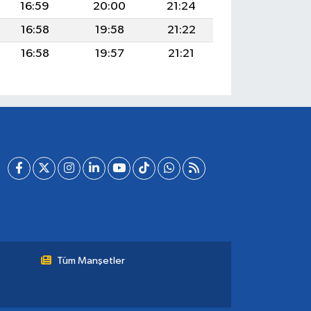
16:59
20:00
21:24
16:58
19:58
21:22
16:58
19:57
21:21
Tüm Manşetler