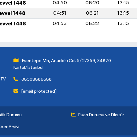
levvel 1448
04:50
06:20
13:15
levvel 1448
04:51
06:21
13:15
levvel 1448
04:53
06:22
13:15
Esentepe Mh, Anadolu Cd. 5/2/359, 34870
Kartal/İstanbul
 TV
08508886688
[email protected]
afik Durumu
Puan Durumu ve Fikstür
ber Arşivi