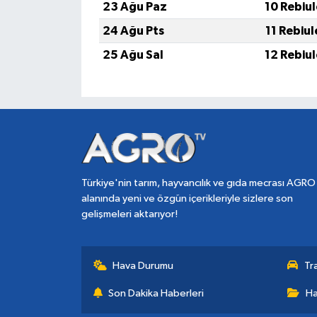
23 Ağu Paz
10 Rebiu
24 Ağu Pts
11 Rebiu
25 Ağu Sal
12 Rebiu
Türkiye'nin tarım, hayvancılık ve gıda mecrası AGRO
alanında yeni ve özgün içerikleriyle sizlere son
gelişmeleri aktarıyor!
Hava Durumu
Tr
Son Dakika Haberleri
Ha