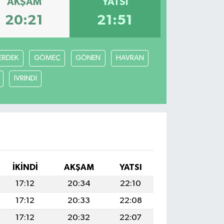
AKŞAM
YATSI
20:21
21:51
ERDEK
GÖMEÇ
GÖNEN
HAVRAN
İVRİNDİ
İKINDI
AKŞAM
YATSI
17:12
20:34
22:10
17:12
20:33
22:08
17:12
20:32
22:07