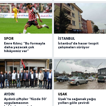
SPOR
İSTANBUL
Emre Kılınç: "Bu formayla
İstanbul’da hasar tespit
daha yazacak çok
çalışmaları sürüyor
hikâyemiz var"
AYDIN
UŞAK
Aydınlı çiftçiler ‘Yüzde 50’
Uşak’ta sağanak yağış
uygulamasının
yolları göle çevirdi