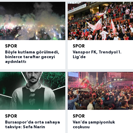
SPOR
SPOR
Böyle kutlama görülmedi,
Vanspor FK, Trendyol 1.
binlerce taraftar geceyi
Lig’de
aydınlattı
SPOR
SPOR
Bursaspor’da orta sahaya
Van’da şampiyonluk
takviye: Sefa Narin
coşkusu