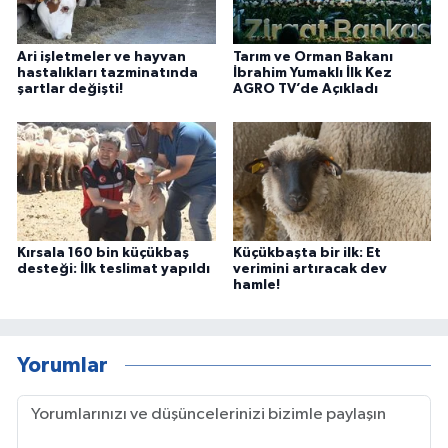
Ari işletmeler ve hayvan
Tarım ve Orman Bakanı
hastalıkları tazminatında
İbrahim Yumaklı İlk Kez
şartlar değişti!
AGRO TV’de Açıkladı
Kırsala 160 bin küçükbaş
Küçükbaşta bir ilk: Et
desteği: İlk teslimat yapıldı
verimini artıracak dev
hamle!
Yorumlar