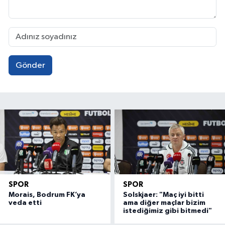
Gönder
SPOR
SPOR
Morais, Bodrum FK’ya
Solskjaer: "Maç iyi bitti
veda etti
ama diğer maçlar bizim
istediğimiz gibi bitmedi"