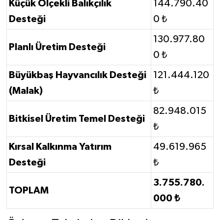
Küçük Ölçekli Balıkçılık
144.790.40
Desteği
0 ₺
130.977.80
Planlı Üretim Desteği
0 ₺
Büyükbaş Hayvancılık Desteği
121.444.120
(Malak)
₺
82.948.015
Bitkisel Üretim Temel Desteği
₺
Kırsal Kalkınma Yatırım
49.619.965
Desteği
₺
3.755.780.
TOPLAM
000 ₺