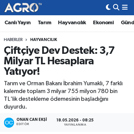
Canlı Yayın
Tarım
Hayvancılık
Ekonomi
Gün
Hava Durumu
Trafik Durumu
HABERLER
HAYVANCILIK
Çiftçiye Dev Destek: 3,7
Süper Lig Puan Durumu ve Fikstür
Milyar TL Hesaplara
Tüm Manşetler
Yatıyor!
Tarım ve Orman Bakanı İbrahim Yumaklı, 7 farklı
Son Dakika Haberleri
kalemde toplam 3 milyar 755 milyon 780 bin
TL'lik destekleme ödemesinin başladığını
Haber Arşivi
duyurdu.
ONAN CAN EKŞI
18.05.2026 - 08:25
EDITÖR
YAYINLANMA