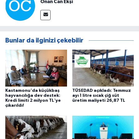
Onan Can Ekşi
Bunlar da ilginizi çekebilir
Kastamonu'da küçükbaş
TÜSEDAD açıkladı: Temmuz
hayvancılığa dev destek:
ayı 1 litre sıcak çiğ süt
Kredi limiti 2 milyon TL'ye
üretim maliyeti 26,87 TL
çıkarıldı!