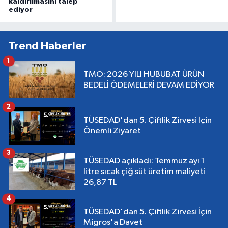
kaldırılmasını talep
ediyor
Trend Haberler
1
TMO: 2026 YILI HUBUBAT ÜRÜN
BEDELİ ÖDEMELERİ DEVAM EDİYOR
2
TÜSEDAD'dan 5. Çiftlik Zirvesi İçin
Önemli Ziyaret
3
TÜSEDAD açıkladı: Temmuz ayı 1
litre sıcak çiğ süt üretim maliyeti
26,87 TL
4
TÜSEDAD'dan 5. Çiftlik Zirvesi İçin
Migros'a Davet