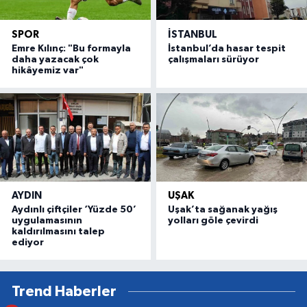
SPOR
İSTANBUL
Emre Kılınç: "Bu formayla
İstanbul’da hasar tespit
daha yazacak çok
çalışmaları sürüyor
hikâyemiz var"
AYDIN
UŞAK
Aydınlı çiftçiler ‘Yüzde 50’
Uşak’ta sağanak yağış
uygulamasının
yolları göle çevirdi
kaldırılmasını talep
ediyor
Trend Haberler