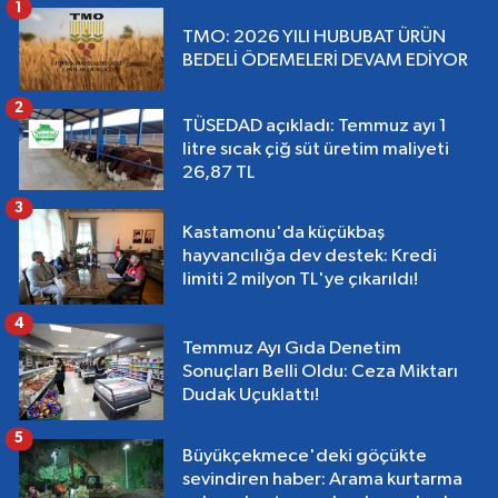
1
TMO: 2026 YILI HUBUBAT ÜRÜN
BEDELİ ÖDEMELERİ DEVAM EDİYOR
2
TÜSEDAD açıkladı: Temmuz ayı 1
litre sıcak çiğ süt üretim maliyeti
26,87 TL
3
Kastamonu'da küçükbaş
hayvancılığa dev destek: Kredi
limiti 2 milyon TL'ye çıkarıldı!
4
Temmuz Ayı Gıda Denetim
Sonuçları Belli Oldu: Ceza Miktarı
Dudak Uçuklattı!
5
Büyükçekmece'deki göçükte
sevindiren haber: Arama kurtarma