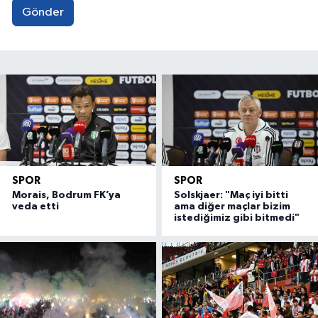
Gönder
SPOR
SPOR
Morais, Bodrum FK’ya
Solskjaer: "Maç iyi bitti
veda etti
ama diğer maçlar bizim
istediğimiz gibi bitmedi"