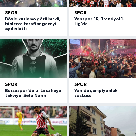
SPOR
SPOR
Böyle kutlama görülmedi,
Vanspor FK, Trendyol 1.
binlerce taraftar geceyi
Lig’de
aydınlattı
SPOR
SPOR
Bursaspor’da orta sahaya
Van’da şampiyonluk
takviye: Sefa Narin
coşkusu