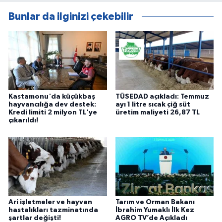
Bunlar da ilginizi çekebilir
Kastamonu'da küçükbaş
TÜSEDAD açıkladı: Temmuz
hayvancılığa dev destek:
ayı 1 litre sıcak çiğ süt
Kredi limiti 2 milyon TL'ye
üretim maliyeti 26,87 TL
çıkarıldı!
Ari işletmeler ve hayvan
Tarım ve Orman Bakanı
hastalıkları tazminatında
İbrahim Yumaklı İlk Kez
şartlar değişti!
AGRO TV’de Açıkladı