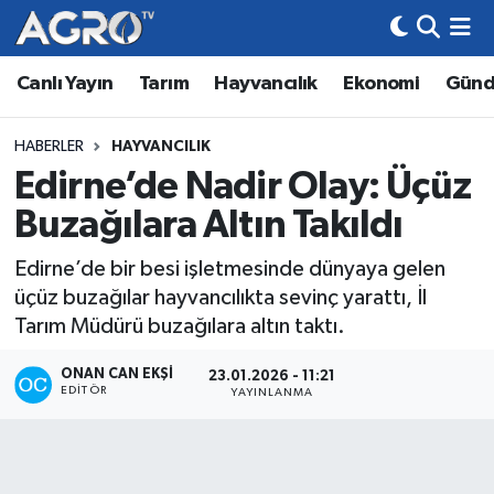
Canlı Yayın
Tarım
Hayvancılık
Ekonomi
Gün
Hava Durumu
Trafik Durumu
HABERLER
HAYVANCILIK
Edirne’de Nadir Olay: Üçüz
Süper Lig Puan Durumu ve Fikstür
Buzağılara Altın Takıldı
Tüm Manşetler
Edirne’de bir besi işletmesinde dünyaya gelen
üçüz buzağılar hayvancılıkta sevinç yarattı, İl
Son Dakika Haberleri
Tarım Müdürü buzağılara altın taktı.
Haber Arşivi
ONAN CAN EKŞI
23.01.2026 - 11:21
EDITÖR
YAYINLANMA