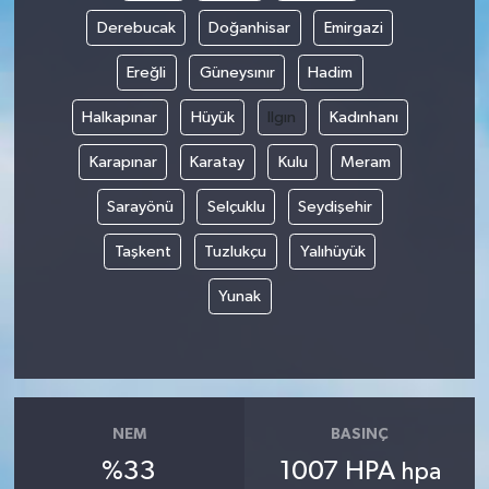
Derebucak
Doğanhisar
Emirgazi
Ereğli
Güneysınır
Hadim
Halkapınar
Hüyük
Ilgın
Kadınhanı
Karapınar
Karatay
Kulu
Meram
Sarayönü
Selçuklu
Seydişehir
Taşkent
Tuzlukçu
Yalıhüyük
Yunak
NEM
BASINÇ
%33
1007 HPA
hpa