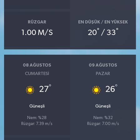
RÜZGAR
EN DÜŞÜK / EN YÜKSEK
°
°
1.00 M/S
20
/ 33
08 AĞUSTOS
09 AĞUSTOS
CUMARTESI
PAZAR
°
°
27
26
Güneşli
Güneşli
Nem: %28
Nem: %32
Rüzgar: 7.39 m/s
Rüzgar: 7.00 m/s