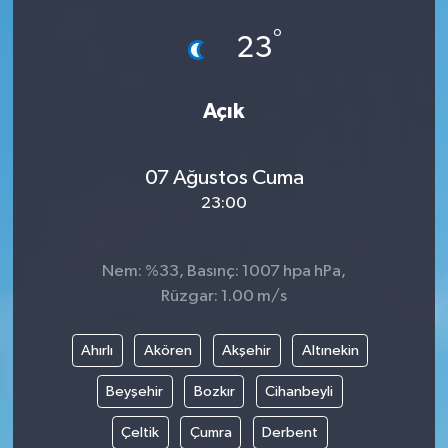
°
23
Açık
07 Ağustos Cuma
23:00
Nem: %33, Basınç: 1007 hpa hPa,
Rüzgar: 1.00 m/s
Ahırlı
Akören
Akşehir
Altınekin
Beyşehir
Bozkır
Cihanbeyli
Çeltik
Çumra
Derbent