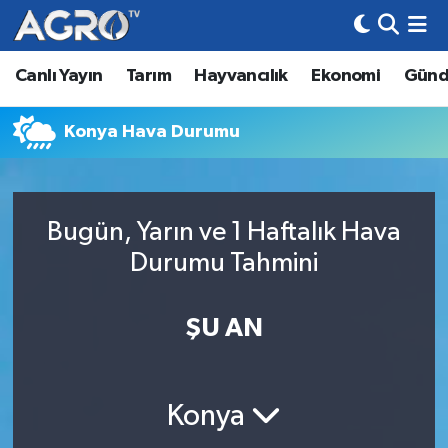
Canlı Yayın
Tarım
Hayvancılık
Ekonomi
Gün
Hava Durumu
Trafik Durumu
Konya Hava Durumu
Süper Lig Puan Durumu ve Fikstür
Bugün, Yarın ve 1 Haftalık Hava
Tüm Manşetler
Durumu Tahmini
Son Dakika Haberleri
ŞU AN
Haber Arşivi
Konya