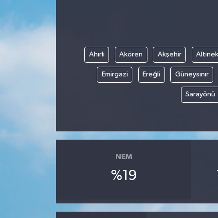
Ahırlı
Akören
Akşehir
Altınek
Emirgazi
Ereğli
Güneysınır
Sarayönü
NEM
%19