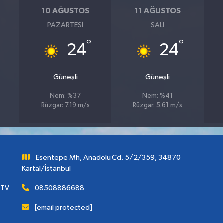
10 AĞUSTOS
11 AĞUSTOS
PAZARTESI
SALI
°
°
24
24
Güneşli
Güneşli
Nem: %37
Nem: %41
Rüzgar: 7.19 m/s
Rüzgar: 5.61 m/s
Esentepe Mh, Anadolu Cd. 5/2/359, 34870
Kartal/İstanbul
 TV
08508886688
[email protected]