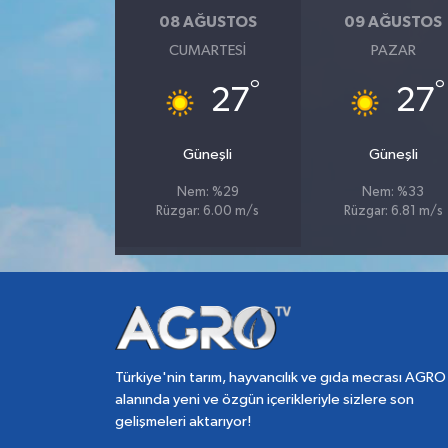
08 AĞUSTOS
09 AĞUSTOS
CUMARTESI
PAZAR
°
°
27
27
Güneşli
Güneşli
Nem: %29
Nem: %33
Rüzgar: 6.00 m/s
Rüzgar: 6.81 m/s
Türkiye'nin tarım, hayvancılık ve gıda mecrası AGRO
alanında yeni ve özgün içerikleriyle sizlere son
gelişmeleri aktarıyor!