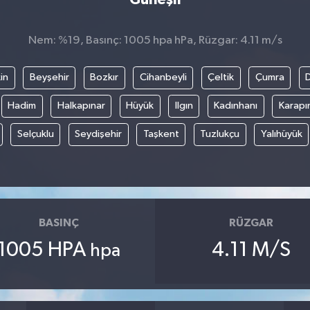
Nem: %19, Basınç: 1005 hpa hPa, Rüzgar: 4.11 m/s
in
Beyşehir
Bozkır
Cihanbeyli
Çeltik
Çumra
Hadim
Halkapınar
Hüyük
Ilgın
Kadınhanı
Karapı
Selçuklu
Seydişehir
Taşkent
Tuzlukçu
Yalıhüyük
BASINÇ
RÜZGAR
1005 HPA
4.11 M/S
hpa