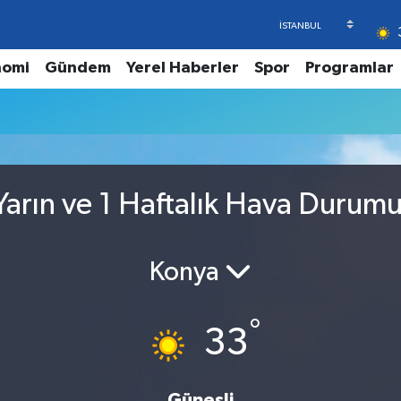
nomi
Gündem
Yerel Haberler
Spor
Programlar
arın ve 1 Haftalık Hava Durum
Konya
°
33
Güneşli