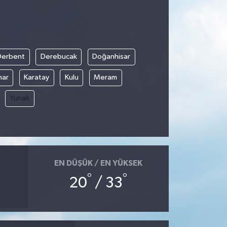
Derbent
Derebucak
Doğanhisar
nar
Karatay
Kulu
Meram
Yunak
EN DÜŞÜK / EN YÜKSEK
°
°
20
/ 33