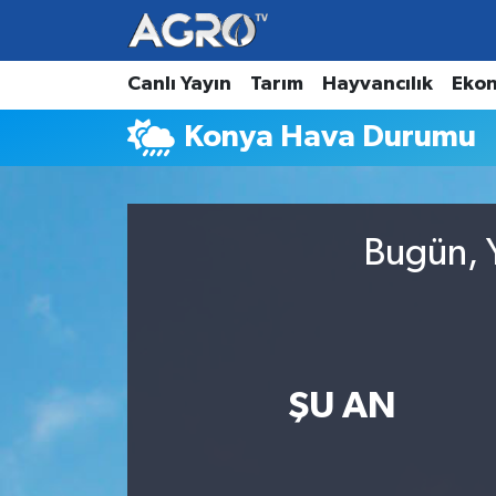
Hava Durumu
Canlı Yayın
Tarım
Hayvancılık
Eko
Konya Hava Durumu
Trafik Durumu
Süper Lig Puan Durumu ve Fikstür
Bugün, Y
Tüm Manşetler
Son Dakika Haberleri
Haber Arşivi
ŞU AN