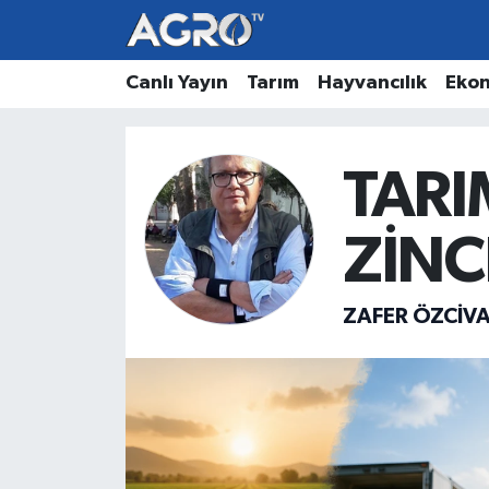
Hava Durumu
Canlı Yayın
Tarım
Hayvancılık
Eko
Trafik Durumu
TAR
Süper Lig Puan Durumu ve Fikstür
ZİNC
Tüm Manşetler
Son Dakika Haberleri
ZAFER ÖZCİV
Haber Arşivi