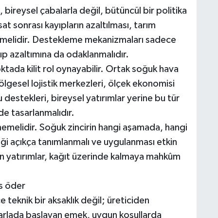
 bireysel çabalarla değil, bütüncül bir politika
t sonrası kayıpların azaltılması, tarım
 gelmelidir. Destekleme mekanizmaları sadece
yıp azaltımına da odaklanmalıdır.
oktada kilit rol oynayabilir. Ortak soğuk hava
ölgesel lojistik merkezleri, ölçek ekonomisi
 destekleri, bireysel yatırımlar yerine bu tür
de tasarlanmalıdır.
emelidir. Soğuk zincirin hangi aşamada, hangi
iği açıkça tanımlanmalı ve uygulanması etkin
an yatırımlar, kağıt üzerinde kalmaya mahkûm
es öder
e teknik bir aksaklık değil; üreticiden
 Tarlada başlayan emek, uygun koşullarda