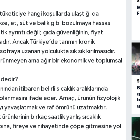
M
tüketiciye hangi koşullarda ulaştığı da
F
bze, et, süt ve balık gibi bozulmaya hassas
tik ayrıntı değil; gıda güvenliğinin, fiyat
aşıdır. Ancak Türkiye’de tarımın kronik
 sofraya uzanan yolculukta sık sık kırılmasıdır.
örünmeyen ama ağır bir ekonomik ve toplumsal
mdedir?
B
ından itibaren belirli sıcaklık aralıklarında
g
lanmasını ifade eder. Amaç, ürünün fizyolojik
b
g
yı yavaşlatmak ve raf ömrünü uzatmaktır.
ünlerinin birkaç saatlik yanlış sıcaklık
bına, fireye ve nihayetinde çöpe gitmesine yol