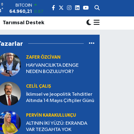
BITCOIN
°
4
64.960,21
0.87
DOLAR
Tarımsal Destek
47,7436
0.18
EURO
55,2510
0.32
Yazarlar
STERLİN
64,4811
0.38
GRAM ALTIN
ZAFER ÖZCİVAN
6660.55
0.03
HAYVANCILIKTA DENGE
BİST100
NEDEN BOZULUYOR?
13.779
-14
CELIL ÇALIŞ
İklimsel ve Jeopolitik Tehditler
Altında 14 Mayıs Çiftçiler Günü
PERVIN KARAKULLUKÇU
ALTININ İKİ YÜZÜ: EKRANDA
VAR TEZGAHTA YOK