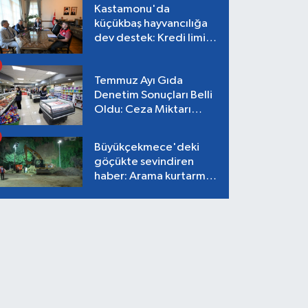
Kastamonu'da
küçükbaş hayvancılığa
dev destek: Kredi limiti
2 milyon TL'ye çıkarıldı!
Temmuz Ayı Gıda
Denetim Sonuçları Belli
Oldu: Ceza Miktarı
Dudak Uçuklattı!
Büyükçekmece'deki
göçükte sevindiren
haber: Arama kurtarma
çalışmaları tamamlandı,
can kaybı yok!