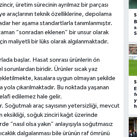
ncir, üretim sürecinin ayrılmaz bir parçası
ye araçlarının teknik özelliklerine, depolama
B
dar her aşama standartlarla tanımlanmıştır.
s
 zaman “sonradan eklenen” bir unsur olarak
S
çin maliyetli bir lüks olarak algılanmaktadır.
rlada başlar. Hasat sonrası ürünlerin ön
sorunlardan biridir. Ürünler sıcak yaz
bekletilmekte, kasalara uygun olmayan şekilde
a yola çıkarılmaktadır. Bu noktada yaşanan
E
f
elafi edilemez hale gelir.
y
ır. Soğutmalı araç sayısının yetersizliği, mevcut
h
 eksikliği, soğuk zinciri kağıt üzerinde
rde “nasıl olsa yakın” anlayışıyla soğutmasız
sıcaklık dalgalanması bile ürünün raf ömrünü