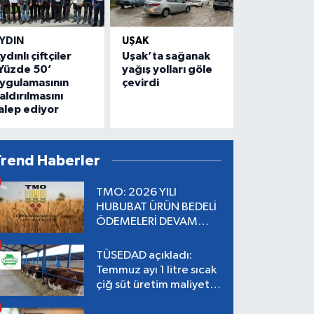
YDIN
UŞAK
ydınlı çiftçiler
Uşak’ta sağanak
Yüzde 50’
yağış yolları göle
ygulamasının
çevirdi
aldırılmasını
alep ediyor
Trend Haberler
TMO: 2026 YILI
HUBUBAT ÜRÜN BEDELİ
ÖDEMELERİ DEVAM
EDİYOR
TÜSEDAD açıkladı:
Temmuz ayı 1 litre sıcak
çiğ süt üretim maliyeti
26,87 TL