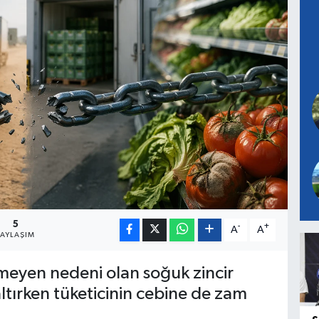
5
-
+
A
A
PAYLAŞIM
eyen nedeni olan soğuk zincir
zaltırken tüketicinin cebine de zam