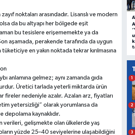
 zayıf noktaları arasındadır. Lisanslı ve modern
A
lsa da bu altyapı her bölgede eşit
A
‘
 zaman bu tesislere erişememekte ya da
u
 Son aşamada, perakende tarafında da uygun
k
t
n tüketiciye en yakın noktada tekrar kırılmasına
yon
kaybı anlamına gelmez; aynı zamanda gıda
1
rdur. Üretici tarlada yeterli miktarda ürün
 fireler nedeniyle azalır. Azalan arz, fiyatları
tim yetersizliği” olarak yorumlansa da
2
ve depolama kaynaklıdır.
n verileri, gelişmekte olan ülkelerde yaş
arın yüzde 25–40 seviyelerine ulaşabildiğini
3