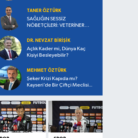
TANER ÖZTÜRK
SAĞLIĞIN SESSİZ
NÖBETÇİLERİ: VETERİNER
HEKİMLER
DR. NEVZAT BİRİŞİK
Açlık Kader mi, Dünya Kaç
Kişiyi Besleyebilir?
MEHMET ÖZTÜRK
Şeker Krizi Kapıda mı?
Kayseri’de Bir Çiftçi Meclisi...