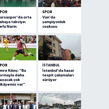
SPOR
SPOR
ursaspor’da orta
Van’da
ahaya takviye:
şampiyonluk
efa Narin
coşkusu
SPOR
İSTANBUL
mre Kılınç: "Bu
İstanbul’da hasar
ormayla daha
tespit çalışmaları
azacak çok
sürüyor
ikâyemiz var"