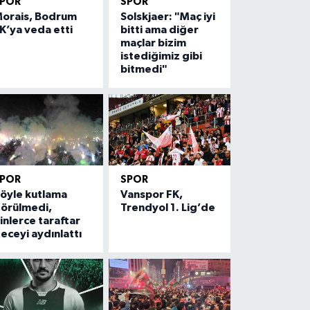
SPOR
SPOR
orais, Bodrum
Solskjaer: "Maç iyi
K’ya veda etti
bitti ama diğer
maçlar bizim
istediğimiz gibi
bitmedi"
SPOR
SPOR
öyle kutlama
Vanspor FK,
örülmedi,
Trendyol 1. Lig’de
inlerce taraftar
eceyi aydınlattı