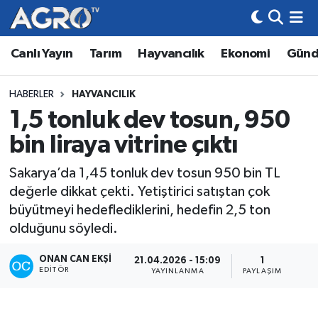
Canlı Yayın
Tarım
Hayvancılık
Ekonomi
Gün
Hava Durumu
Trafik Durumu
HABERLER
HAYVANCILIK
1,5 tonluk dev tosun, 950
Süper Lig Puan Durumu ve Fikstür
bin liraya vitrine çıktı
Tüm Manşetler
Sakarya’da 1,45 tonluk dev tosun 950 bin TL
değerle dikkat çekti. Yetiştirici satıştan çok
Son Dakika Haberleri
büyütmeyi hedeflediklerini, hedefin 2,5 ton
olduğunu söyledi.
Haber Arşivi
ONAN CAN EKŞI
21.04.2026 - 15:09
1
EDITÖR
YAYINLANMA
PAYLAŞIM