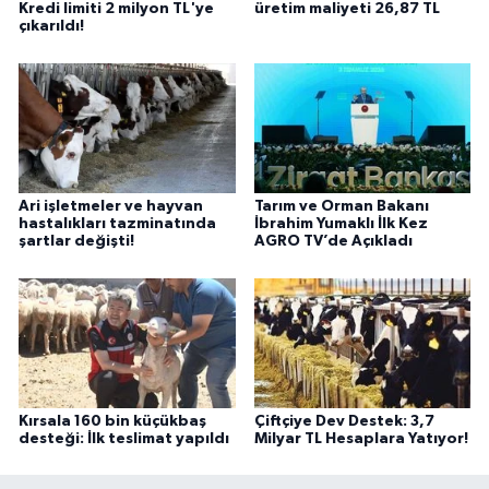
Kredi limiti 2 milyon TL'ye
üretim maliyeti 26,87 TL
çıkarıldı!
Ari işletmeler ve hayvan
Tarım ve Orman Bakanı
hastalıkları tazminatında
İbrahim Yumaklı İlk Kez
şartlar değişti!
AGRO TV’de Açıkladı
Kırsala 160 bin küçükbaş
Çiftçiye Dev Destek: 3,7
desteği: İlk teslimat yapıldı
Milyar TL Hesaplara Yatıyor!