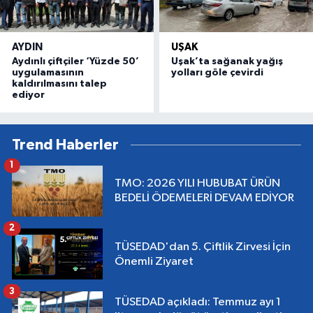
AYDIN
UŞAK
Aydınlı çiftçiler ‘Yüzde 50’
Uşak’ta sağanak yağış
uygulamasının
yolları göle çevirdi
kaldırılmasını talep
ediyor
Trend Haberler
1
TMO: 2026 YILI HUBUBAT ÜRÜN
BEDELİ ÖDEMELERİ DEVAM EDİYOR
2
TÜSEDAD'dan 5. Çiftlik Zirvesi İçin
Önemli Ziyaret
3
TÜSEDAD açıkladı: Temmuz ayı 1