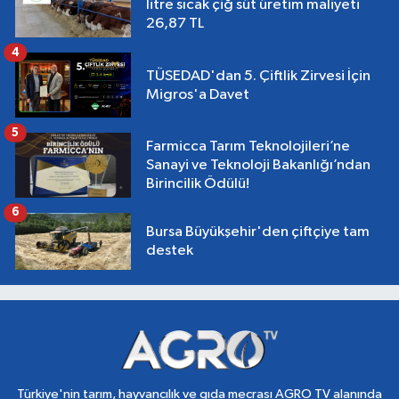
litre sıcak çiğ süt üretim maliyeti
26,87 TL
4
TÜSEDAD'dan 5. Çiftlik Zirvesi İçin
Migros'a Davet
5
Farmicca Tarım Teknolojileri’ne
Sanayi ve Teknoloji Bakanlığı’ndan
Birincilik Ödülü!
6
Bursa Büyükşehir'den çiftçiye tam
destek
Türkiye'nin tarım, hayvancılık ve gıda mecrası AGRO TV alanında