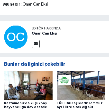
Muhabir:
Onan Can Ekşi
EDITÖR HAKKINDA
Onan Can Ekşi
Bunlar da ilginizi çekebilir
Kastamonu'da küçükbaş
TÜSEDAD açıkladı: Temmuz
hayvancılığa dev destek:
ayı 1 litre sıcak çiğ süt