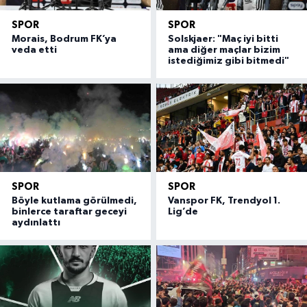
SPOR
SPOR
Morais, Bodrum FK’ya
Solskjaer: "Maç iyi bitti
veda etti
ama diğer maçlar bizim
istediğimiz gibi bitmedi"
SPOR
SPOR
Böyle kutlama görülmedi,
Vanspor FK, Trendyol 1.
binlerce taraftar geceyi
Lig’de
aydınlattı