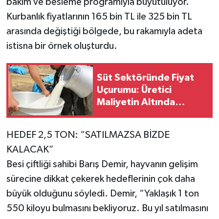
bakım ve besleme programıyla büyütülüyor.
Kurbanlık fiyatlarının 165 bin TL ile 325 bin TL
arasında değiştiği bölgede, bu rakamıyla adeta
istisna bir örnek oluşturdu.
Süt Sektöründe Fiyat
Uçurumu: Üretici
Maliyetin Altında
Eziliyor!
HEDEF 2,5 TON: “SATILMAZSA BİZDE
KALACAK”
Besi çiftliği sahibi Barış Demir, hayvanın gelişim
sürecine dikkat çekerek hedeflerinin çok daha
büyük olduğunu söyledi. Demir, “Yaklaşık 1 ton
550 kiloyu bulmasını bekliyoruz. Bu yıl satılmasını