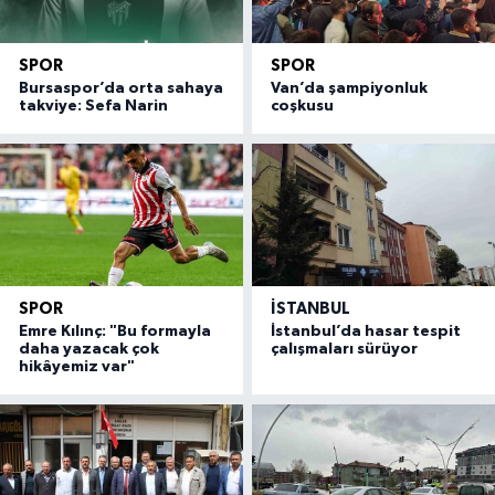
SPOR
SPOR
Bursaspor’da orta sahaya
Van’da şampiyonluk
takviye: Sefa Narin
coşkusu
SPOR
İSTANBUL
Emre Kılınç: "Bu formayla
İstanbul’da hasar tespit
daha yazacak çok
çalışmaları sürüyor
hikâyemiz var"