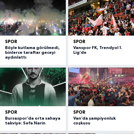
SPOR
SPOR
Böyle kutlama görülmedi,
Vanspor FK, Trendyol 1.
binlerce taraftar geceyi
Lig’de
aydınlattı
SPOR
SPOR
Bursaspor’da orta sahaya
Van’da şampiyonluk
takviye: Sefa Narin
coşkusu