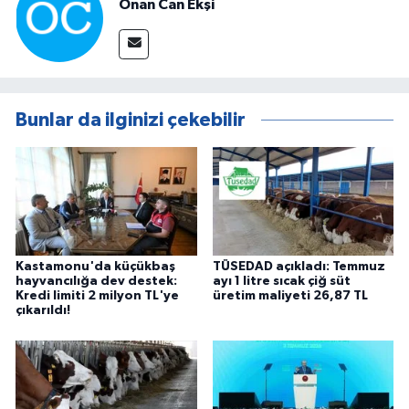
Onan Can Ekşi
Bunlar da ilginizi çekebilir
Kastamonu'da küçükbaş
TÜSEDAD açıkladı: Temmuz
hayvancılığa dev destek:
ayı 1 litre sıcak çiğ süt
Kredi limiti 2 milyon TL'ye
üretim maliyeti 26,87 TL
çıkarıldı!