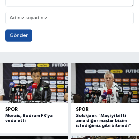
Gönder
SPOR
SPOR
Morais, Bodrum FK’ya
Solskjaer: "Maç iyi bitti
veda etti
ama diğer maçlar bizim
istediğimiz gibi bitmedi"