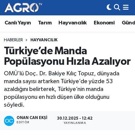
Canlı Yayın
Tarım
Hayvancılık
Ekonomi
Gün
Hava Durumu
Trafik Durumu
HABERLER
HAYVANCILIK
Türkiye’de Manda
Süper Lig Puan Durumu ve Fikstür
Popülasyonu Hızla Azalıyor
Tüm Manşetler
OMÜ’lü Doç. Dr. Bakiye Kılıç Topuz, dünyada
manda sayısı artarken Türkiye’de yüzde 53
Son Dakika Haberleri
azaldığını belirterek, Türkiye’nin manda
popülasyonu en hızlı düşen ülke olduğunu
Haber Arşivi
söyledi.
ONAN CAN EKŞI
30.12.2025 - 12:42
EDITÖR
YAYINLANMA