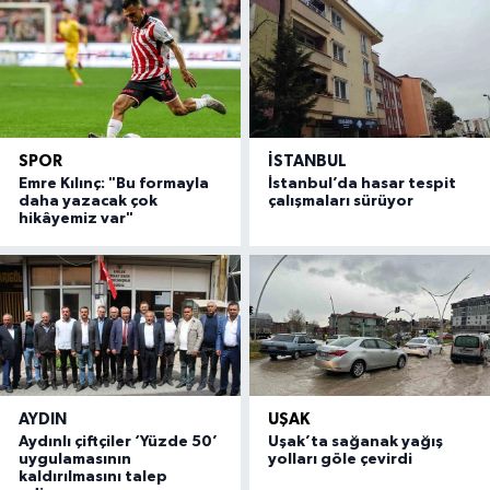
SPOR
İSTANBUL
Emre Kılınç: "Bu formayla
İstanbul’da hasar tespit
daha yazacak çok
çalışmaları sürüyor
hikâyemiz var"
AYDIN
UŞAK
Aydınlı çiftçiler ‘Yüzde 50’
Uşak’ta sağanak yağış
uygulamasının
yolları göle çevirdi
kaldırılmasını talep