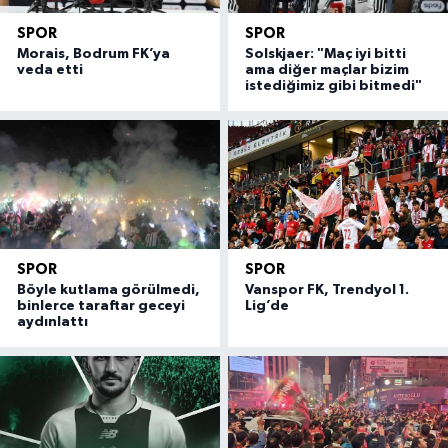
SPOR
SPOR
Morais, Bodrum FK’ya
Solskjaer: "Maç iyi bitti
veda etti
ama diğer maçlar bizim
istediğimiz gibi bitmedi"
SPOR
SPOR
Böyle kutlama görülmedi,
Vanspor FK, Trendyol 1.
binlerce taraftar geceyi
Lig’de
aydınlattı