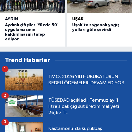
AYDIN
UŞAK
Aydınlı çiftçiler ‘Yüzde 50’
Uşak’ta sağanak yağış
uygulamasının
yolları göle çevirdi
kaldırılmasını talep
ediyor
Trend Haberler
1
TMO: 2026 YILI HUBUBAT ÜRÜN
BEDELİ ÖDEMELERİ DEVAM EDİYOR
2
TÜSEDAD açıkladı: Temmuz ayı 1
litre sıcak çiğ süt üretim maliyeti
26,87 TL
3
Kastamonu'da küçükbaş