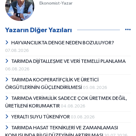
Ekonomist-Yazar
Yazarın Diğer Yazıları
HAYVANCILIKTA DENGE NEDEN BOZULUYOR?
07.08.2026
TARIMDA DİJİTALLEŞME VE VERİ TEMELLİ PLANLAMA
06.08.2026
TARIMDA KOOPERATİFÇİLİK VE ÜRETİCİ
ÖRGÜTLERİNİN GÜÇLENDİRİLMESİ
05.08.2026
TARIMDA VERİMLİLİK SADECE ÇOK ÜRETMEK DEĞİL,
ÜRETİLENİ KORUMAKTIR
04.08.2026
YERALTI SUYU TÜKENİYOR
03.08.2026
TARIMDA HASAT TEKNİKLERİ VE ZAMANLAMASI
KONUSUNDA BİLGİ DÜZEYİNİN ARTIRILMASI
30.07.2026