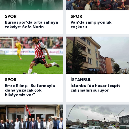
SPOR
SPOR
Bursaspor’da orta sahaya
Van’da şampiyonluk
takviye: Sefa Narin
coşkusu
SPOR
İSTANBUL
Emre Kılınç: "Bu formayla
İstanbul’da hasar tespit
daha yazacak çok
çalışmaları sürüyor
hikâyemiz var"