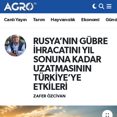
Canlı Yayın
Tarım
Hayvancılık
Ekonomi
Gün
Hava Durumu
Trafik Durumu
RUSYA’NIN GÜBRE
Süper Lig Puan Durumu ve Fikstür
İHRACATINI YIL
SONUNA KADAR
Tüm Manşetler
UZATMASININ
Son Dakika Haberleri
TÜRKİYE’YE
ETKİLERİ
Haber Arşivi
ZAFER ÖZCİVAN