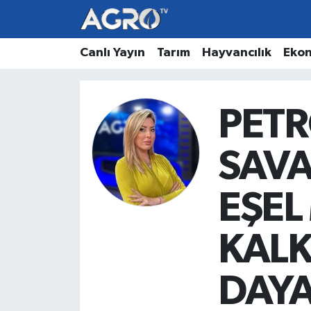
Hava Durumu
Canlı Yayın
Tarım
Hayvancılık
Eko
Trafik Durumu
PET
Süper Lig Puan Durumu ve Fikstür
SAVA
Tüm Manşetler
EŞEL
Son Dakika Haberleri
Haber Arşivi
KALK
DAYA