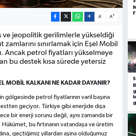
M
F
-
+
A
A
 ve jeopolitik gerilimlerle yükseldiği
 zamlarını sınırlamak için Eşel Mobil
. Ancak petrol fiyatları yükselmeye
n bu destek kısa sürede yetersiz
EL MOBİL KALKANI NE KADAR DAYANIR?
B
g
n gölgesinde petrol fiyatlarının varil başına
b
g
 testten geçiyor. Türkiye gibi enerjide dışa
ece bir enerji sorunu değil, aynı zamanda bir
 Hükümet, bu fırtınanın vatandaşa ve üretim
dına, geçtiğimiz yıllardan aşina olduğumuz