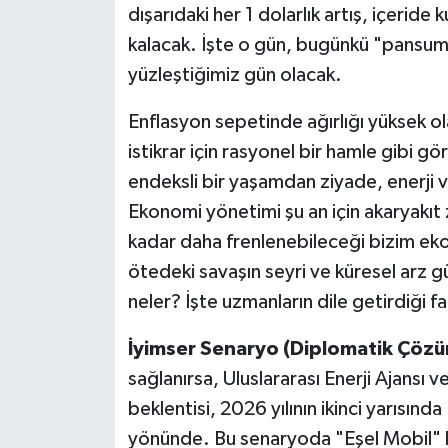
dışarıdaki her 1 dolarlık artış, içer
kalacak. İşte o gün, bugünkü "pansuma
yüzleştiğimiz gün olacak.
Enflasyon sepetinde ağırlığı yüksek o
istikrar için rasyonel bir hamle gibi gö
endeksli bir yaşamdan ziyade, enerji v
Ekonomi yönetimi şu an için akaryakıt
kadar daha frenlenebileceği bizim ek
ötedeki savaşın seyri ve küresel arz g
neler? İşte uzmanların dile getirdiği fa
İyimser Senaryo (Diplomatik Çözü
sağlanırsa, Uluslararası Enerji Ajansı
beklentisi, 2026 yılının ikinci yarısı
yönünde. Bu senaryoda "Eşel Mobil" ka