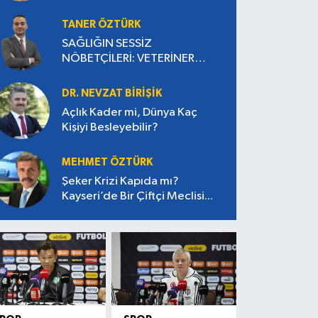
TANER ÖZTÜRK
SAĞLIĞIN SESSİZ
NÖBETÇİLERİ: VETERİNER
HEKİMLER
DR. NEVZAT BİRİŞİK
Açlık Kader mi, Dünya Kaç
Kişiyi Besleyebilir?
MEHMET ÖZTÜRK
Şeker Krizi Kapıda mı?
Kayseri’de Bir Çiftçi Meclisi...