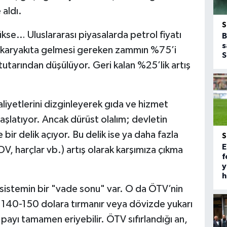
 aldı.
kse… Uluslararası piyasalarda petrol fiyatı
B
s
 akaryakıta gelmesi gereken zammın %75’i
S
tutarından düşülüyor. Geri kalan %25’lik artış
iyetlerini dizginleyerek gıda ve hizmet
aşlatıyor. Ancak dürüst olalım; devletin
 bir delik açıyor. Bu delik ise ya daha fazla
E
, harçlar vb.) artış olarak karşımıza çıkma
f
y
h
 sistemin bir "vade sonu" var. O da ÖTV’nin
arı 140-150 dolara tırmanır veya dövizde yukarı
 payı tamamen eriyebilir. ÖTV sıfırlandığı an,