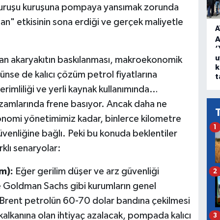
ide kuruşu kuruşuna pompaya yansımak zorunda
n" etkisinin sona erdiği ve gerçek maliyetle
A
A
‘
u
lan akaryakıtın baskılanması, makroekonomik
k
rünse de kalıcı çözüm petrol fiyatlarına
t
erimliliği ve yerli kaynak kullanımında…
 zamlarında frene basıyor. Ancak daha ne
onomi yönetimimiz kadar, binlerce kilometre
1
üvenliğine bağlı. Peki bu konuda beklentiler
rklı senaryolar:
m):
Eğer gerilim düşer ve arz güvenliği
2
 ve Goldman Sachs gibi kurumların genel
nda Brent petrolün 60-70 dolar bandına çekilmesi
lkanına olan ihtiyaç azalacak, pompada kalıcı
3