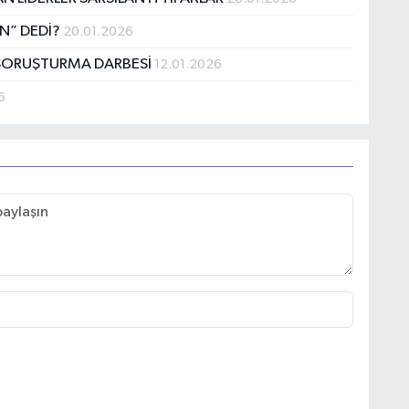
N” DEDİ?
20.01.2026
 SORUŞTURMA DARBESİ
12.01.2026
6