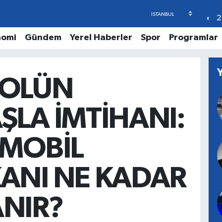
2
nomi
Gündem
Yerel Haberler
Spor
Programlar
ROLÜN
ŞLA İMTİHANI:
 MOBİL
ANI NE KADAR
NIR?