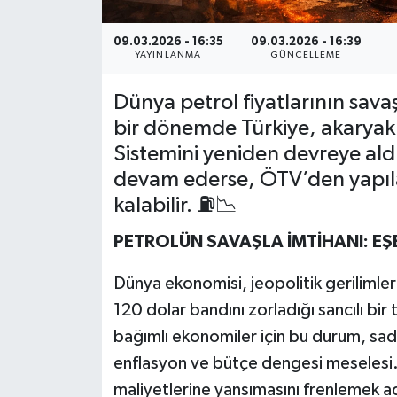
09.03.2026 - 16:35
09.03.2026 - 16:39
YAYINLANMA
GÜNCELLEME
Dünya petrol fiyatlarının savaş
bir dönemde Türkiye, akaryakıt
Sistemini yeniden devreye aldı
devam ederse, ÖTV’den yapıla
kalabilir. ⛽📉
PETROLÜN SAVAŞLA İMTİHANI: EŞ
Dünya ekonomisi, jeopolitik gerilimleri
120 dolar bandını zorladığı sancılı bir
bağımlı ekonomiler için bu durum, sad
enflasyon ve bütçe dengesi meselesi.
maliyetlerine yansımasını frenlemek a