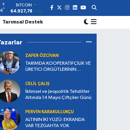
64.927,78
1.32
DOLAR
°
4
47,5894
0.08
EURO
Tarımsal Destek
55,0398
-0.02
STERLİN
64,1581
0.16
Yazarlar
GRAM ALTIN
6508.83
4.44
ZAFER ÖZCİVAN
BİST100
13.703
11
TARIMDA KOOPERATİFÇİLİK VE
ÜRETİCİ ÖRGÜTLERİNİN
GÜÇLENDİRİLMESİ
CELIL ÇALIŞ
İklimsel ve Jeopolitik Tehditler
Altında 14 Mayıs Çiftçiler Günü
PERVIN KARAKULLUKÇU
ALTININ İKİ YÜZÜ: EKRANDA
VAR TEZGAHTA YOK