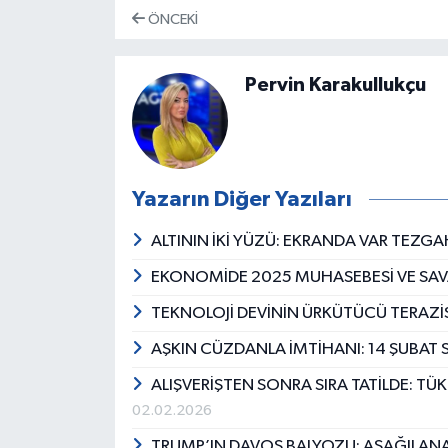
ÖNCEKI
Pervin Karakullukçu
Yazarın Diğer Yazıları
ALTININ İKİ YÜZÜ: EKRANDA VAR TEZG
EKONOMİDE 2025 MUHASEBESİ VE SAVA
TEKNOLOJİ DEVİNİN ÜRKÜTÜCÜ TERAZİS
AŞKIN CÜZDANLA İMTİHANI: 14 ŞUBAT 
ALIŞVERİŞTEN SONRA SIRA TATİLDE: T
02.02.2026
TRUMP’IN DAVOS BALYOZU: AŞAĞILANAN