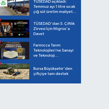
TÜSEDAD açıkladı:
Temmuz ayı 1 litre sıcak
çiğ süt üretim maliyeti
26,87 TL
TÜSEDAD'dan 5. Çiftlik
Zirvesi İçin Migros'a
Davet
Farmicca Tarım
Teknolojileri’ne Sanayi
ve Teknoloji
Bakanlığı’ndan Birincilik
Ödülü!
Bursa Büyükşehir'den
çiftçiye tam destek