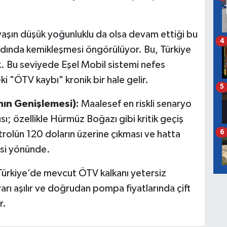
aşın düşük yoğunluklu da olsa devam ettiği bu
4
ndında kemikleşmesi öngörülüyor. Bu, Türkiye
ek. Bu seviyede Eşel Mobil sistemi nefes
"ÖTV kaybı" kronik bir hale gelir.
5
ın Genişlemesi):
Maalesef en riskli senaryo
sı; özellikle Hürmüz Boğazı gibi kritik geçiş
6
trolün 120 doların üzerine çıkması ve hatta
esi yönünde.
, Türkiye’de mevcut ÖTV kalkanı yetersiz
arı aşılır ve doğrudan pompa fiyatlarında çift
r.