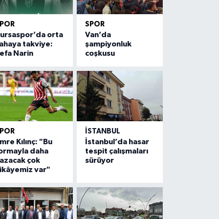
SPOR
SPOR
ursaspor’da orta
Van’da
ahaya takviye:
şampiyonluk
efa Narin
coşkusu
SPOR
İSTANBUL
mre Kılınç: "Bu
İstanbul’da hasar
ormayla daha
tespit çalışmaları
azacak çok
sürüyor
ikâyemiz var"