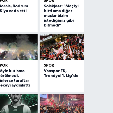
SPOR
SPOR
orais, Bodrum
Solskjaer: "Maç iyi
K’ya veda etti
bitti ama diğer
maçlar bizim
istediğimiz gibi
bitmedi"
SPOR
SPOR
öyle kutlama
Vanspor FK,
örülmedi,
Trendyol 1. Lig’de
inlerce taraftar
eceyi aydınlattı