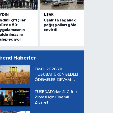
YDIN
UŞAK
ydınlı çiftçiler
Uşak’ta sağanak
Yüzde 50’
yağış yolları göle
ygulamasının
çevirdi
aldırılmasını
alep ediyor
Trend Haberler
TMO: 2026 YILI
HUBUBAT ÜRÜN BEDELİ
ÖDEMELERİ DEVAM
EDİYOR
TÜSEDAD'dan 5. Çiftlik
Zirvesi İçin Önemli
Ziyaret