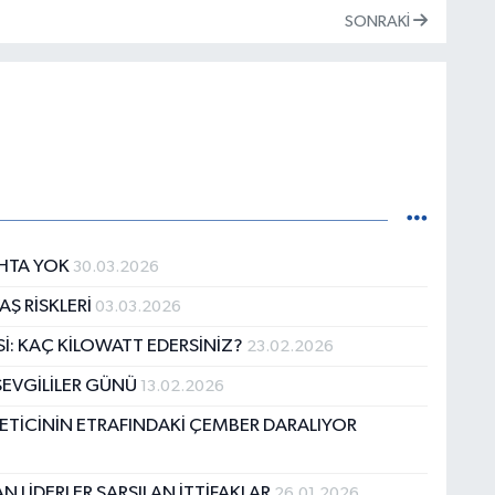
SONRAKI
AHTA YOK
30.03.2026
Ş RİSKLERİ
03.03.2026
İ: KAÇ KİLOWATT EDERSİNİZ?
23.02.2026
SEVGİLİLER GÜNÜ
13.02.2026
ÜKETİCİNİN ETRAFINDAKİ ÇEMBER DARALIYOR
 LİDERLER SARSILAN İTTİFAKLAR
26.01.2026