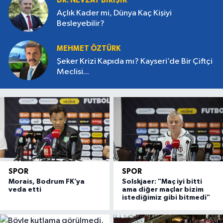
DR. NEVZAT BİRİŞİK
Açlık Kader mi, Dünya Kaç Kişiyi
Besleyebilir?
MEHMET ÖZTÜRK
Şeker Krizi Kapıda mı? Kayseri’de Bir Çiftçi
Meclisi...
SPOR
SPOR
Morais, Bodrum FK’ya
Solskjaer: "Maç iyi bitti
veda etti
ama diğer maçlar bizim
istediğimiz gibi bitmedi"