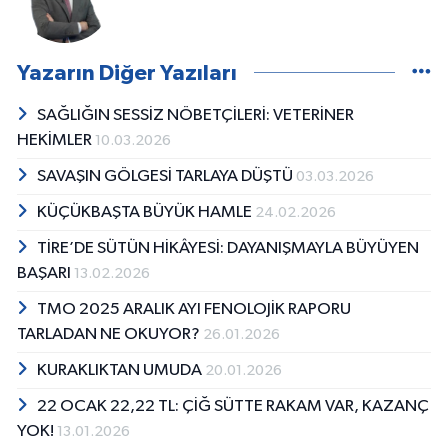
Yazarın Diğer Yazıları
SAĞLIĞIN SESSİZ NÖBETÇİLERİ: VETERİNER
HEKİMLER
10.03.2026
SAVAŞIN GÖLGESİ TARLAYA DÜŞTÜ
03.03.2026
KÜÇÜKBAŞTA BÜYÜK HAMLE
24.02.2026
TİRE’DE SÜTÜN HİKÂYESİ: DAYANIŞMAYLA BÜYÜYEN
BAŞARI
13.02.2026
TMO 2025 ARALIK AYI FENOLOJİK RAPORU
TARLADAN NE OKUYOR?
26.01.2026
KURAKLIKTAN UMUDA
20.01.2026
22 OCAK 22,22 TL: ÇİĞ SÜTTE RAKAM VAR, KAZANÇ
YOK!
13.01.2026