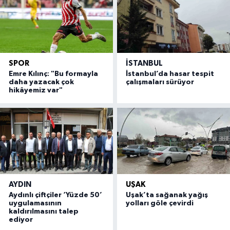
SPOR
İSTANBUL
Emre Kılınç: "Bu formayla
İstanbul’da hasar tespit
daha yazacak çok
çalışmaları sürüyor
hikâyemiz var"
AYDIN
UŞAK
Aydınlı çiftçiler ‘Yüzde 50’
Uşak’ta sağanak yağış
uygulamasının
yolları göle çevirdi
kaldırılmasını talep
ediyor