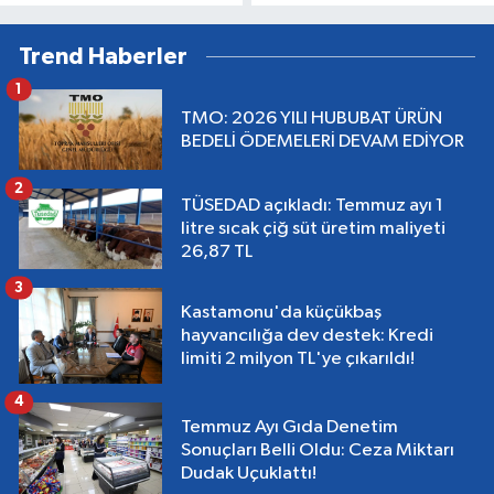
Trend Haberler
1
TMO: 2026 YILI HUBUBAT ÜRÜN
BEDELİ ÖDEMELERİ DEVAM EDİYOR
2
TÜSEDAD açıkladı: Temmuz ayı 1
litre sıcak çiğ süt üretim maliyeti
26,87 TL
3
Kastamonu'da küçükbaş
hayvancılığa dev destek: Kredi
limiti 2 milyon TL'ye çıkarıldı!
4
Temmuz Ayı Gıda Denetim
Sonuçları Belli Oldu: Ceza Miktarı
Dudak Uçuklattı!